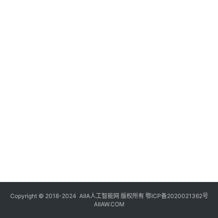
登录
注册
未
来
医
疗
智
能
驾
驶
智
慧
城
市
Copyright © 2018-2024
AIIA人工智能网
版权所有
鄂ICP备2020021362号
更
AIIAW.COM
多