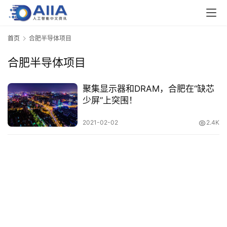
业
界
首页
合肥半导体项目
合肥半导体项目
人
工
智
聚集显示器和DRAM，合肥在“缺芯
能
少屏”上突围！
2021-02-02
2.4K
深
度
学
习
云
计
算