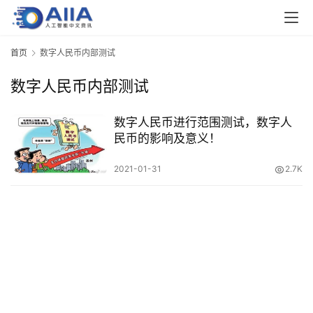
业
界
首页
数字人民币内部测试
数字人民币内部测试
人
工
智
数字人民币进行范围测试，数字人
能
民币的影响及意义！
2021-01-31
2.7K
深
度
学
习
云
计
算