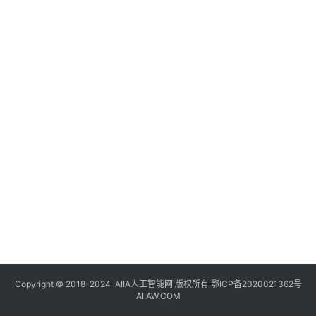
登录
注册
未
来
医
疗
智
能
驾
驶
智
慧
城
市
Copyright © 2018-2024
AIIA人工智能网
版权所有
鄂ICP备2020021362号
更
AIIAW.COM
多