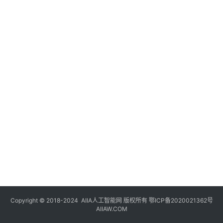
登录
注册
未
来
医
疗
智
能
驾
驶
智
慧
城
市
Copyright © 2018-2024
AIIA人工智能网
版权所有
鄂ICP备2020021362号
更
AIIAW.COM
多