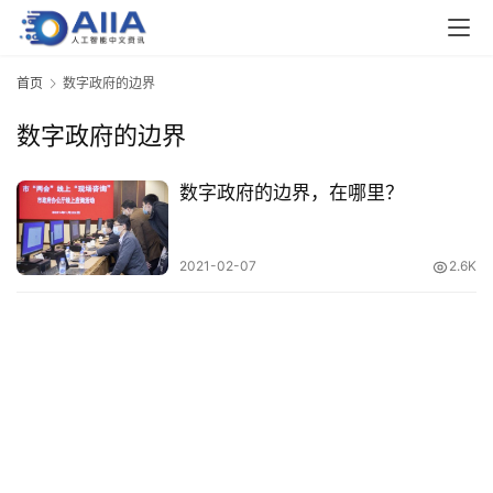
业
界
首页
数字政府的边界
数字政府的边界
人
工
智
数字政府的边界，在哪里？
能
2021-02-07
2.6K
深
度
学
习
云
计
算