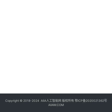
登录
注册
未
来
医
疗
智
能
驾
驶
智
慧
城
市
Copyright © 2018-2024
AIIA人工智能网
版权所有
鄂ICP备2020021362号
更
AIIAW.COM
多