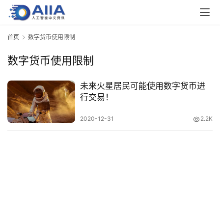
业
界
首页
数字货币使用限制
数字货币使用限制
人
工
智
未来火星居民可能使用数字货币进
能
行交易！
2020-12-31
2.2K
深
度
学
习
云
计
算