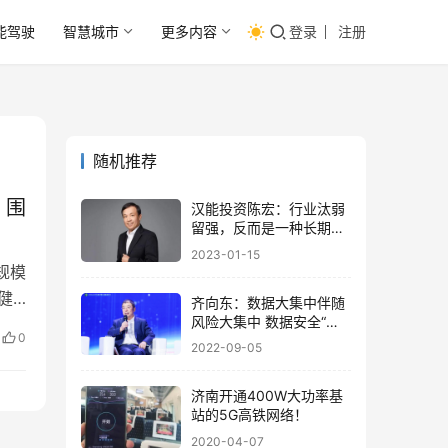
能驾驶
智慧城市
更多内容
登录
注册
随机推荐
」围
汉能投资陈宏：行业汰弱
留强，反而是一种长期利
好 | 智能汽车十人谈
2023-01-15
规模
健
齐向东：数据大集中伴随
风险大集中 数据安全“一
0
失万无”
2022-09-05
济南开通400W大功率基
站的5G高铁网络！
2020-04-07