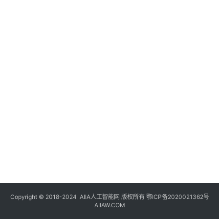
登录
注册
未
来
医
疗
智
能
驾
驶
智
慧
城
市
Copyright © 2018-2024
AIIA人工智能网
版权所有
鄂ICP备2020021362号
更
AIIAW.COM
多