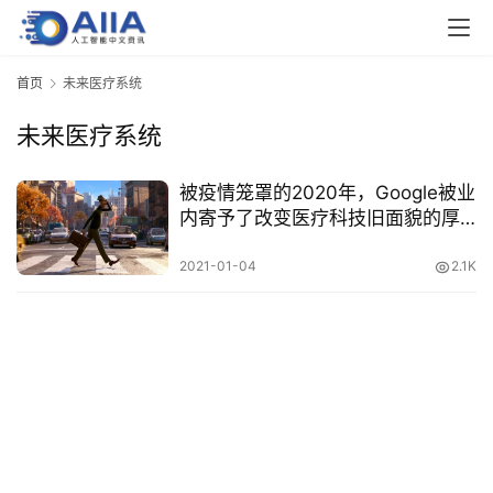
业
界
首页
未来医疗系统
未来医疗系统
人
工
智
被疫情笼罩的2020年，Google被业
能
内寄予了改变医疗科技旧面貌的厚
望！
2021-01-04
2.1K
深
度
学
习
云
计
算