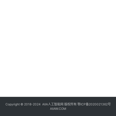
登录
注册
未
来
医
疗
智
能
驾
驶
智
慧
城
市
Copyright © 2018-2024
AIIA人工智能网
版权所有
鄂ICP备2020021362号
更
AIIAW.COM
多