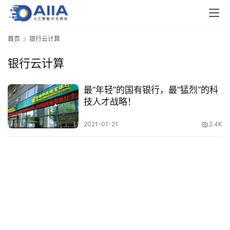
业
界
首页
银行云计算
银行云计算
人
工
智
最“年轻”的国有银行，最“猛烈”的科
能
技人才战略！
2021-01-21
2.4K
深
度
学
习
云
计
算