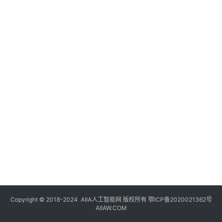
登录
注册
未
来
医
疗
智
能
驾
驶
智
慧
城
市
Copyright © 2018-2024
AIIA人工智能网
版权所有
鄂ICP备2020021362号
更
AIIAW.COM
多