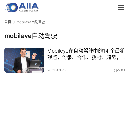
业
界
首页
mobileye自动驾驶
mobileye自动驾驶
人
工
智
Mobileye在自动驾驶中的14 个最新
能
观点，纷争、合作、挑战、趋势，
Mobileye基本回答了一切！
2021-01-17
2.0K
深
度
学
习
云
计
算