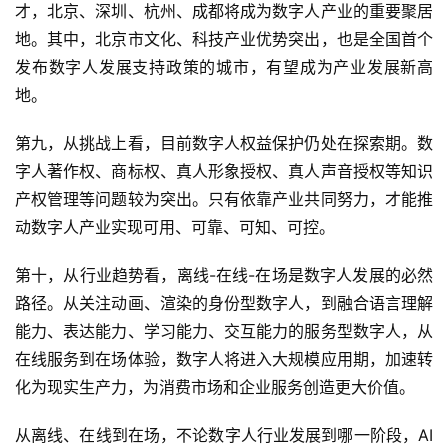
才，北京、深圳、杭州、成都将成为数字人产业的重要聚居
人
地。其中，北京市文化、科技产业优势突出，也是全国首个
工
发布数字人发展支持政策的城市，有望成为产业发展新高
智
地。
能
第九，从挑战上看，目前数字人权益保护仍处在探索期。数
深
字人著作权、商标权、真人形象授权、真人声音授权等知识
度
产权管理等问题较为突出。只有依靠产业共同努力，才能推
学
动数字人产业实现可用、可靠、可知、可控。
习
第十，从行业趋势看，离线-在线-在场是数字人发展的必然
云
路径。从关注动画、渲染的身份型数字人，到融合语言理解
计
能力、表达能力、学习能力、交互能力的服务型数字人，从
算
在线服务到在场体验，数字人将进入大规模应用期，加速转
登录
注册
化为现实生产力，为消费市场和企业服务创造更大价值。
未
来
从离线、在线到在场，不论数字人行业发展到哪一阶段，AI
医