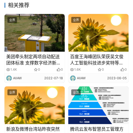
相关推荐
业界
业界
美团牵头制定两项自动配送
百度王海峰团队荣获吴文俊
团体标准 支撑数字经济新业
人工智能科技进步奖特等
态带动新就业
奖，成果已应用于文心一言
1.4K
0
0
1.6K
0
0
AIIAW
2022-07-18
AIIAW
2023-06-05
业界
业界
新浪及微博台湾站昨夜突然
腾讯云发布智慧员工管理方