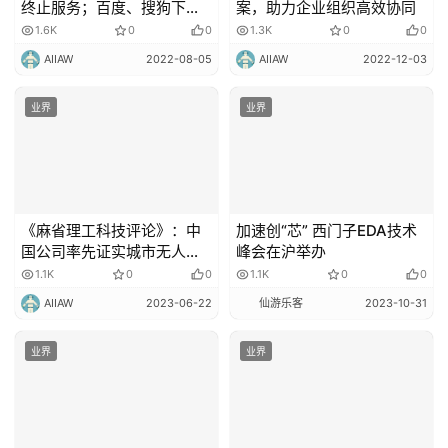
终止服务；百度、搜狗下线
案，助力企业组织高效协同
搜索快照功能
1.6K
0
0
1.3K
0
0
AIIAW
2022-08-05
AIIAW
2022-12-03
业界
业界
《麻省理工科技评论》：中
加速创“芯” 西门子EDA技术
国公司率先证实城市无人机
峰会在沪举办
配送可行性
1.1K
0
0
1.1K
0
0
AIIAW
2023-06-22
仙游乐客
2023-10-31
业界
业界