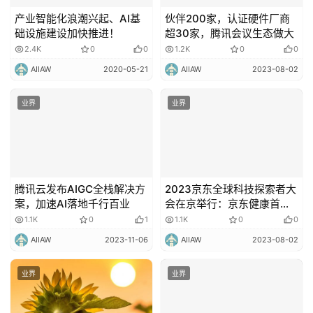
产业智能化浪潮兴起、AI基
伙伴200家，认证硬件厂商
础设施建设加快推进！
超30家，腾讯会议生态做大
2.4K
0
0
1.2K
0
0
AIIAW
2020-05-21
AIIAW
2023-08-02
业界
业界
腾讯云发布AIGC全栈解决方
2023京东全球科技探索者大
案，加速AI落地千行百业
会在京举行：京东健康首次
发布医疗大模型“京医千询”
1.1K
0
1
1.1K
0
0
AIIAW
2023-11-06
AIIAW
2023-08-02
业界
业界