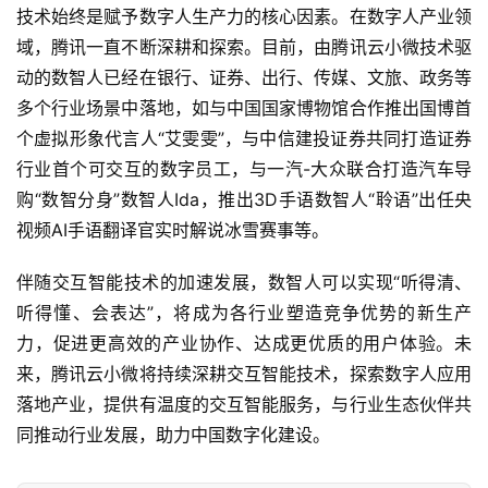
疗
技术始终是赋予数字人生产力的核心因素。在数字人产业领
域，腾讯一直不断深耕和探索。目前，由腾讯云小微技术驱
智
动的数智人已经在银行、证券、出行、传媒、文旅、政务等
能
多个行业场景中落地，如与中国国家博物馆合作推出国博首
驾
个虚拟形象代言人“艾雯雯”，与中信建投证券共同打造证券
驶
行业首个可交互的数字员工，与一汽-大众联合打造汽车导
购“数智分身”数智人Ida，推出3D手语数智人“聆语”出任央
智
视频AI手语翻译官实时解说冰雪赛事等。
慧
城
伴随交互智能技术的加速发展，数智人可以实现“听得清、
市
听得懂、会表达”，将成为各行业塑造竞争优势的新生产
力，促进更高效的产业协作、达成更优质的用户体验。未
更
来，腾讯云小微将持续深耕交互智能技术，探索数字人应用
多
内
落地产业，提供有温度的交互智能服务，与行业生态伙伴共
容
同推动行业发展，助力中国数字化建设。