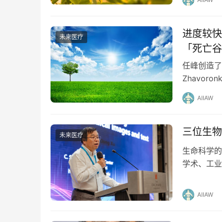
进度较快
未来医疗
「死亡谷
任峰创造了
Zhavo
给出的一致
AIIAW
三位生物
未来医疗
生命科学的
学术、工业
皱，一筹莫
AIIAW