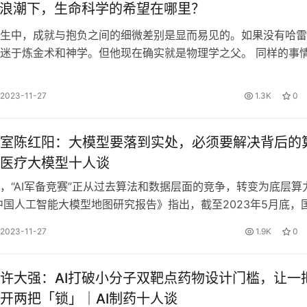
型浪潮下，生命科学的希望在哪里？
生中，成就与抱负之间的细微差别是显而易见的。如果没有哈雷
迷于炼金术和神学。但他现在确实就是物理学之父。 同样的事
GPT身上。 尽管它并非人类，但…
2023-11-27
1.3K
0
室陈红阳：大模型要落到实处，必须要解决背后的
医疗大模型十人谈
，“AI军备竞赛”正从过去算法和数据层面的竞争，转变为底层算
中国人工智能大模型地图研究报告》指出，截至2023年5月底，
的AI大模型已达79…
2023-11-27
1.9K
0
许大强：AI打破小分子双靶点药物设计门槛，让一
开两把「锁」｜AI制药十人谈