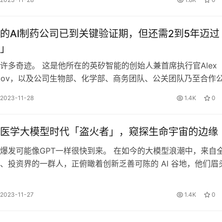
的AI制药公司已到关键验证期，但还需2到5年迈过
」
许多奇迹。 这是他所在的英矽智能的创始人兼首席执行官Alex
ronkov，以及公司生物部、化学部、商务团队、公关团队乃至合作
评价。 任峰有一份漂…
2023-11-28
1.4K
0
医学大模型时代「盗火者」，窥探生命宇宙的边缘
爆发可能像GPT一样很快到来。 在如今的大模型浪潮中，来自
、投资界的一群人，正俯瞰着创新乏善可陈的 AI 谷地，他们眉
展：可研究、能落地的方式…
2023-11-27
1.4K
0