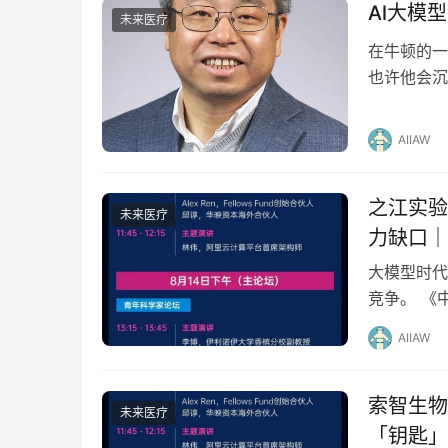
Al大模
未来医疗
在牛顿的一
也许他会沉
可能出现在
AIIAW
之江实验
未来医疗
力缺口｜
大模型时代
竞争。 《
超10亿参数
AIIAW
索智生物
未来医疗
「钥匙」