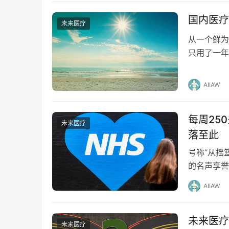
国内医疗
未来医疗
从一个鲜为
只用了一年
2023年
AIIAW
每周25
未来医疗
落至此
号称“从摇
的名声享誉
年的“泰坦
AIIAW
未来医疗
未来医疗