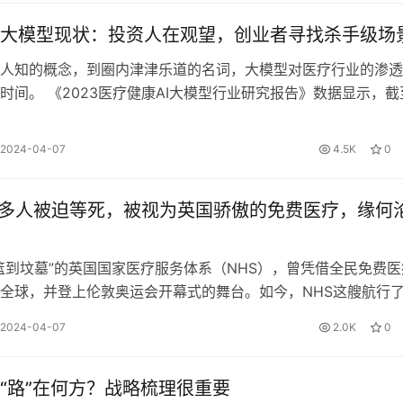
大模型现状：投资人在观望，创业者寻找杀手级场
人知的概念，到圈内津津乐道的名词，大模型对医疗行业的渗透
时间。 《2023医疗健康AI大模型行业研究报告》数据显示，截
10月，国内累计公开的大模型…
2024-04-07
4.5K
0
0多人被迫等死，被视为英国骄傲的免费医疗，缘何
篮到坟墓”的英国国家医疗服务体系（NHS），曾凭借全民免费医
全球，并登上伦敦奥运会开幕式的舞台。如今，NHS这艘航行了
尼克”，却难以避开前方若隐…
2024-04-07
2.0K
0
“路”在何方？战略梳理很重要