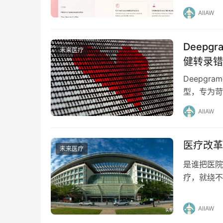
合。然而，
AIIAW
Deepg
未来医疗
健转录错
Deepgr
型，专为苛刻
的临床工…
AIIAW
医疗改革
未来医疗
是谁把医院
疗，就绕不
的。 因为
AIIAW