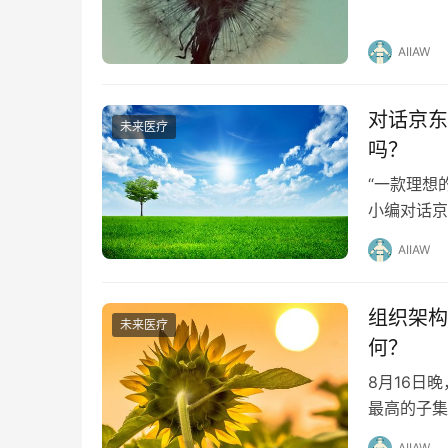
动基层医疗
AIIAW
对话京东
未来医疗
吗？
“一款理想
小编对话京
给量不足是
AIIAW
组织架构
未来医疗
何？
8月16日
最高的子集
革。新成立
AIIAW