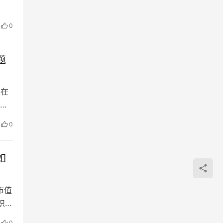
0
题
，在
供
0
如
市值
织变
0