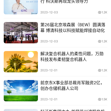
行 科沃斯再现龙头领导力
2023-12-03
1.2K
业
界
第26届北京埃森展（BEW）圆满落
幕 博清科技以科技赋能焊接自动化
人
工
2023-12-03
1.2K
智
能
解决复合机器人的柔性问题，万勋
科技发布柔韧复合机器人
深
度
2023-12-01
1.2K
学
习
前京东X事业部总裁肖军融资2亿，
创办仓储机器人公司
云
2023-12-01
1.5K
计
算