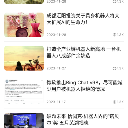
2023-11-28
1.3K
内
容
成都汇阳投资关于具身机器人将大
大扩展AI的生命力！
2023-11-28
1.3K
打造全产业链机器人新高地 一台机
器人八成部件余姚造
2023-11-27
1.3K
微软推出Bing Chat v98，尽可能减
少用户被机器人拒绝的情况
2023-11-17
1.3K
破题未来 恰佩克·机器人界的“诺贝
尔”奖 五月芜湖揭晓