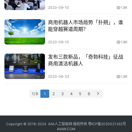
2023-09-10
1.8K
商用机器人市场局势「扑朔」，谁
能穿越赛道周期？
2023-09-10
1.8K
发布三款新品，「奇勃科技」征战
商用清洁机器人
2023-08-23
1.9K
1 / 9
1
2
3
4
5
6
Copyright © 2018-2024
AIIA人工智能网
版权所有
鄂ICP备2020021362号
AIIAW.COM