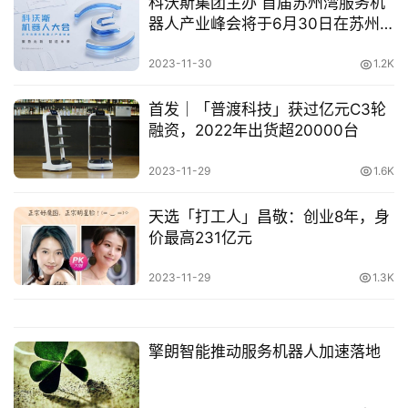
科沃斯集团主办 首届苏州湾服务机
器人产业峰会将于6月30日在苏州
登录
注册
未
举行
来
2023-11-30
1.2K
医
疗
首发｜「普渡科技」获过亿元C3轮
融资，2022年出货超20000台
智
2023-11-29
1.6K
能
驾
天选「打工人」昌敬：创业8年，身
驶
价最高231亿元
智
2023-11-29
1.3K
慧
城
市
擎朗智能推动服务机器人加速落地
更
多