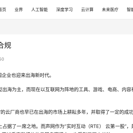
首页
业界
人工智能
深度学习
云计算
未来医疗
智
合规
50
国企业也迎来出海新时代。
型出海为主，而现在以互联网为阵地的工具、游戏、电商、内容
”的云厂商也早已在出海的市场上耕耘多年，并取得了一定的成
占据了一席之地。而声网作为“实时互动（RTE） 云第一股”，