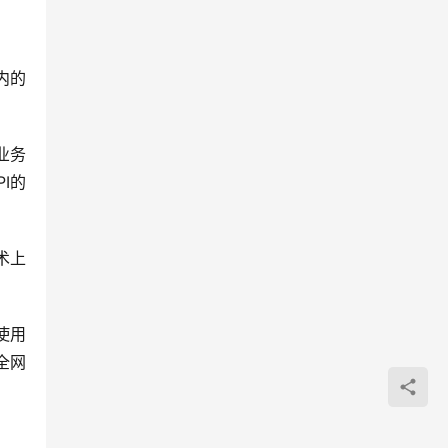
内的
业务
I的
术上
使用
全网