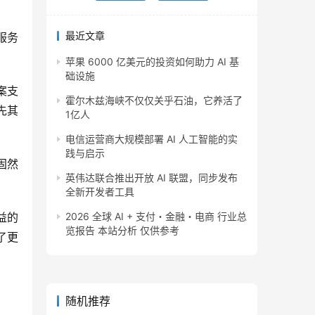
最近文章
服务
苹果 6000 亿美元的投资如何助力 AI 基
础设施
案支
霍尔木兹海峡不仅仅关乎石油，它养活了
先其
1亿人
电信运营商大规模部署 AI 人工智能的实
践与启示
固然
英伟达联合推出开放 AI 联盟，同步发布
全新开发者工具
益的
2026 全球 AI + 支付・金融・电商 行业总
览报告 本站分析 仅供参考
了更
随机推荐