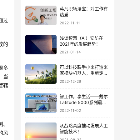
蒋凡职场法宝：对工作有
热爱
通过
2022-11-11
浅谈智慧（AI）安防在
放的
2021年的发展趋势！
2021-01-14
可以科技联手小米打造米
很多
家模块机器人，重新定义
，当
好玩具
2022-12-29
管辖
智工作，享生活——戴尔
Latitude 5000系列最懂
你的商用笔记本
2022-11-02
制、
从战略高度推动发展人工
智能技术！
的风
2021-08-23