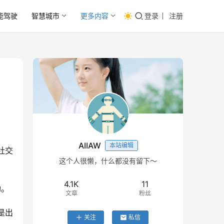
能驾驶
智慧城市
更多内容
登录
注册
AIIAW
本站编辑
社交
这个人很懒，什么都没有留下～
4.1K
11
功。
文章
粉丝
是出
关注
私信