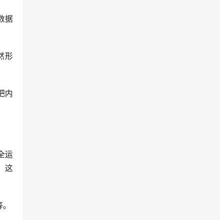
数据
然形
把内
全运
。这
等。