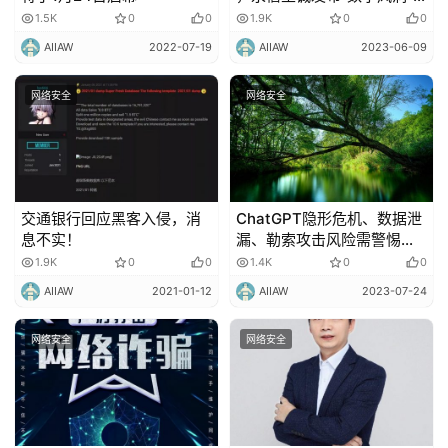
产品体系
1.5K
0
0
1.9K
0
0
AIIAW
2022-07-19
AIIAW
2023-06-09
网络安全
网络安全
交通银行回应黑客入侵，消
ChatGPT隐形危机、数据泄
息不实！
漏、勒索攻击风险需警惕！
专家解读《2023产业互联网
1.9K
0
0
1.4K
0
0
安全十大趋势》
AIIAW
2021-01-12
AIIAW
2023-07-24
网络安全
网络安全