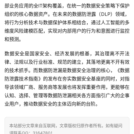
部业务应用的全IT架构覆盖，在统一的数据安全策略下保护
智
组织的核心数据资产。在未来的数据防泄露（DLP）领域，
能
将行为分析技术与数据保护体系相结合，通过人工智能的多
驾
维度风险建模匹配，实现对内部用户的行为和意图进行监控
驶
和预测。
智
数据安全是国家安全、经济发展的根基，其治理离不开法
慧
律、法规以及行业标准、规范的建立，其落地更离不开有效
城
的技术抓手。而数据防泄漏是数据安全治理的核心，《数据
市
防泄露技术指南》的发布在夯实数据安全基座的同时，对指
导该领域厂商、服务商等发展也将发挥重要作用，更能够在
更
多
认知、选择、管理等数据防泄漏相关各方面指引广大的企事
内
业用户，推动数据安全的主体迈向新的台阶。
容
本站部分文章来自互联网，文章版权归原作者所有。如有疑问
请联系QQ：3164780！