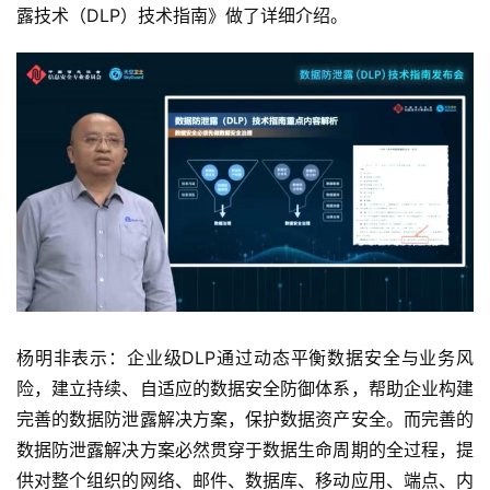
人
露技术（DLP）技术指南》做了详细介绍。
工
智
能
深
度
学
习
云
计
算
杨明非表示：企业级DLP通过动态平衡数据安全与业务风
登录
注册
险，建立持续、自适应的数据安全防御体系，帮助企业构建
未
完善的数据防泄露解决方案，保护数据资产安全。而完善的
来
医
数据防泄露解决方案必然贯穿于数据生命周期的全过程，提
疗
供对整个组织的网络、邮件、数据库、移动应用、端点、内