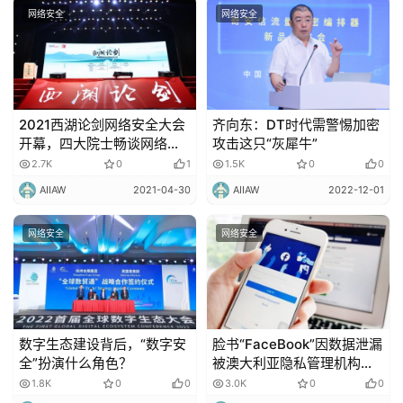
网络安全
网络安全
2021西湖论剑网络安全大会
齐向东：DT时代需警惕加密
开幕，四大院士畅谈网络安
攻击这只“灰犀牛”
全！
2.7K
0
1
1.5K
0
0
AIIAW
2021-04-30
AIIAW
2022-12-01
网络安全
网络安全
数字生态建设背后，“数字安
脸书“FaceBook”因数据泄漏
全”扮演什么角色？
被澳大利亚隐私管理机构起
诉！
1.8K
0
0
3.0K
0
0