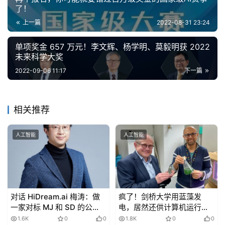
了！
上一篇
2022-08-31 23:24
单项奖金 657 万元！李文辉、杨学明、莫毅明获 2022
未来科学大奖
2022-09-06 11:17
下一篇
相关推荐
人工智能
人工智能
对话 HiDream.ai 梅涛：做
疯了！剑桥大学用蓝藻发
一家对标 MJ 和 SD 的公
电，居然还供计算机运行了
司，比扎堆做 LLM 机会更大
一年……
1.6K
0
0
1.8K
0
0