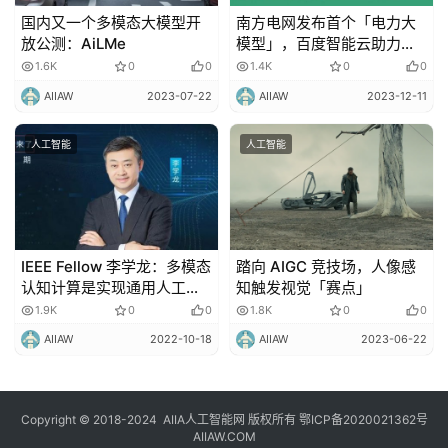
国内又一个多模态大模型开
南方电网发布首个「电力大
放公测：AiLMe
模型」，百度智能云助力
「智能电网」
1.6K
0
0
1.4K
0
0
AIIAW
2023-07-22
AIIAW
2023-12-11
人工智能
人工智能
IEEE Fellow 李学龙：多模态
踏向 AIGC 竞技场，人像感
认知计算是实现通用人工智
知触发视觉「赛点」
能的关键
1.9K
0
0
1.8K
0
0
AIIAW
2022-10-18
AIIAW
2023-06-22
Copyright © 2018-2024
AIIA人工智能网
版权所有
鄂ICP备2020021362号
AIIAW.COM