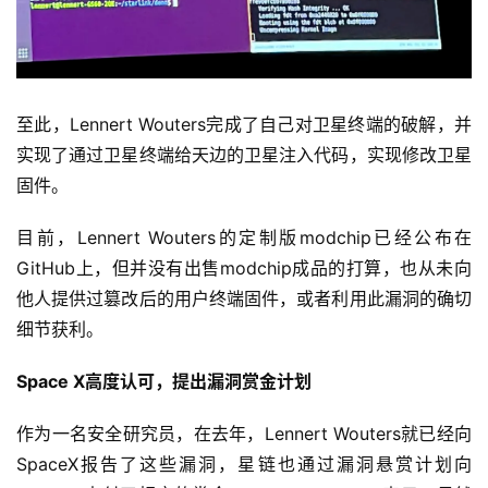
驶
智
慧
至此，Lennert Wouters完成了自己对卫星终端的破解，并
城
市
实现了通过卫星终端给天边的卫星注入代码，实现修改卫星
固件。
更
目前，Lennert Wouters的定制版modchip已经公布在
多
内
GitHub上，但并没有出售modchip成品的打算，也从未向
容
他人提供过篡改后的用户终端固件，或者利用此漏洞的确切
细节获利。
Space X高度认可，提出漏洞赏金计划
作为一名安全研究员，在去年，Lennert Wouters就已经向
SpaceX报告了这些漏洞，星链也通过漏洞悬赏计划向