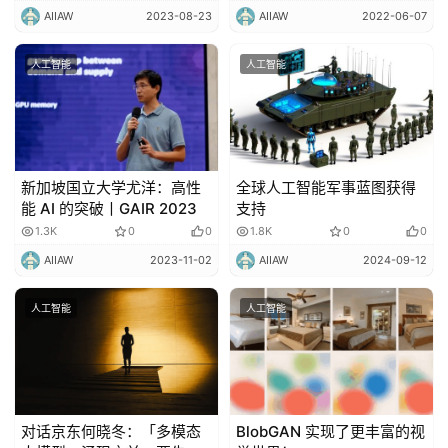
｜AGI十人谈
AIIAW
2023-08-23
AIIAW
2022-06-07
人工智能
人工智能
新加坡国立大学尤洋：高性
全球人工智能军事蓝图获得
能 AI 的突破丨GAIR 2023
支持
1.3K
0
0
1.8K
0
0
AIIAW
2023-11-02
AIIAW
2024-09-12
人工智能
人工智能
对话京东何晓冬：「多模态
BlobGAN 实现了更丰富的视