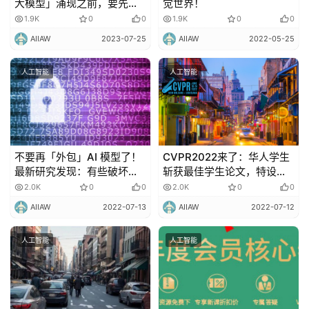
大模型」涌现之前，要先回
觉世界！
答三个问题
1.9K
0
0
1.9K
0
0
AIIAW
2023-07-25
AIIAW
2022-05-25
人工智能
人工智能
不要再「外包」AI 模型了！
CVPR2022来了：华人学生
最新研究发现：有些破坏机
斩获最佳学生论文，特设缅
器学习模型安全的「后门」
怀孙剑博士环节
2.0K
0
0
2.0K
0
0
无法被检测到
AIIAW
2022-07-13
AIIAW
2022-07-12
人工智能
人工智能