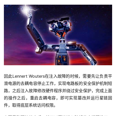
首
页
业
因此Lennert Wouters在注入故障的时候，需要先让负责平
界
滑电源的去耦电容停止工作，实现电路板的安全保护机制短
路，之后注入故障修改硬件程序并绕过安全保护，完成上面
人
的操作之后，重启去耦电容，即可实现篡改并运行星链固
工
智
件，取得底层系统访问权限。
能