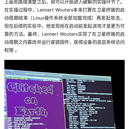
上面思路理清楚之后，就可以开始进入破解的实操环节了。
深
在实操过程中，Lennert Wouters本来打算在卫星终端的启
度
动周期结束（Linux操作系统全部加载完成）再发起攻击，
学
但在后续的实验中，他发现抢在启动前发起进攻才是更为可
习
靠的方法。最终，Lennert Wouters实现了在卫星终端的启
动周期之内篡改并运行星链固件，获得设备的底层系统访问
云
权限 。
计
算
登录
注册
未
来
医
疗
智
能
驾