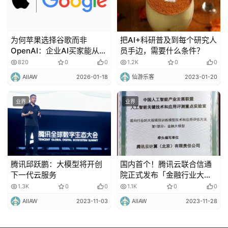
为何苹果选择谷歌而非
把AI+科研普及到每个研究人
OpenAI：企业AI买家能从
员手边，需要什么条件？
Gemini交易中学到什么
820
0
0
1.2K
0
0
AIIAW
2026-01-18
仙游乐客
2023-01-20
业界
业界
腾讯邱跃鹏：大模型将开创
国内首个！腾讯云联合信通
下一代云服务
院正式发布「金融行业大模
型标准」
1.3K
0
0
1.1K
0
0
AIIAW
2023-11-03
AIIAW
2023-11-28