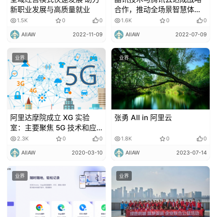
新职业发展与高质量就业
合作，推动全场景智慧体验
升级
1.5K
0
0
1.6K
0
0
AIIAW
2022-11-09
AIIAW
2022-07-09
业界
业界
阿里达摩院成立 XG 实验
张勇 All in 阿里云
室：主要聚焦 5G 技术和应
用的协同研发！
2.3K
0
0
1.8K
0
0
AIIAW
2020-03-10
AIIAW
2023-07-14
业界
业界