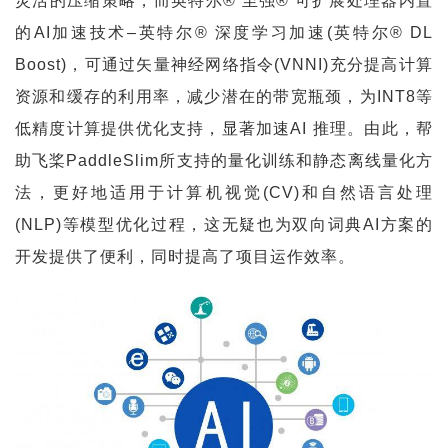
更
灵活的压缩策略，而英特尔® 至强® 可扩展处理器内置
多
的AI加速技术–英特尔® 深度学习加速(英特尔® DL 
内
Boost)，可通过矢量神经网络指令(VNNI)充分提高计算
容
资源和缓存的利用率，减少潜在的带宽瓶颈，为INT8等
低精度计算提供优化支持，显著加速AI 推理。由此，帮
助飞桨PaddleSlim所支持的量化训练和静态离线量化方
法，更好地适用于计算机视觉(CV)和自然语言处理 
(NLP)等模型优化过程，这无疑也为双向词典AI方案的
开发提供了便利，同时提高了项目运作效率。