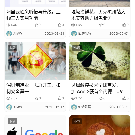
阿里云通义听悟再升级，上
垃圾换鲜花，贝壳杭州站大
线三大实用功能
地美容助力绿色亚运
1.3K
0
0
1.3K
0
0
AIIAW
2023-08-21
仙游乐客
2023-05-01
业界
业界
深圳制造业：忐忑开工，如
灵犀触控技术全球首发，一
何安全第一！
加 Ace 2获首个南德 TUV 精
准触控 S 级认证
3.5K
0
0
1.2K
0
0
AIIAW
2020-02-17
仙游乐客
2023-03-31
业界
业界