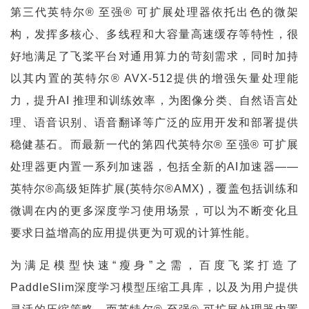
算
第三代英特尔® 至强® 可扩展处理器依托出色的微架
构，发挥多核心、多线程和大容量高速缓存等特性，很
登录
注册
未
好地满足了飞桨平台对通用算力的苛刻需求，同时加持
来
以其内置的英特尔® AVX-512提供的增强矢量处理能
医
疗
力，提升AI 推理和训练效率，为图像分类、自然语言处
理、语音识别、语音翻译等广泛的应用开发和部署提供
智
稳健基石。而最新一代的第四代英特尔® 至强® 可扩展
能
驾
处理器更内置一系列加速器，包括全新的AI加速器——
驶
英特尔®高级矩阵扩展(英特尔®AMX)，覆盖包括训练和
微调在内的更多深度学习使用场景，可以为不断变化且
智
要求日益增高的应用提供更为可观的计算性能。
慧
城
为满足模型快速“瘦身”之需，百度飞桨打造了
市
PaddleSlim深度学习模型压缩工具库，以及为用户提供