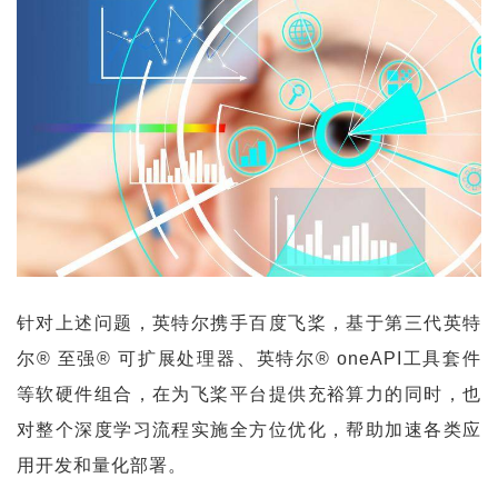
首
页
业
界
人
工
智
能
深
针对上述问题，英特尔携手百度飞桨，基于第三代英特
度
尔® 至强® 可扩展处理器、英特尔® oneAPI工具套件
学
等软硬件组合，在为飞桨平台提供充裕算力的同时，也
习
对整个深度学习流程实施全方位优化，帮助加速各类应
云
用开发和量化部署。
计