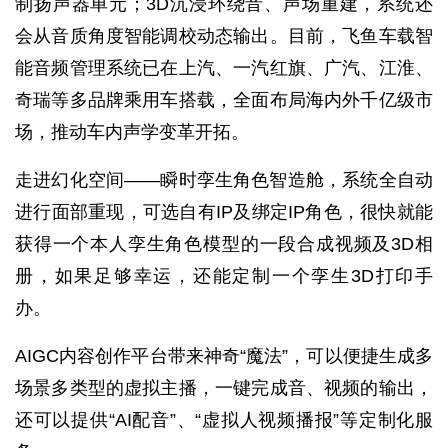
制扬声器单元；3D沉浸环绕音、声场重建，系统还
会从音质角度智能调校动态输出。目前，飞鱼车载智
能音频管理系统已在上汽、一汽红旗、广汽、江淮、
奇瑞等多品牌乘用车搭载，全面布局海内外千亿级市
场，推动车内声学变革开拓。
走进幻化空间——瞬时孪生角色智造舱，系统全自动
首
进行面部重现，可选自有IP及绑定IP角色，很快就能
页
获得一个本人孪生角色模型的一段合成视频及3D相
业
册，如果足够幸运，还能定制一个孪生3D打印手
界
办。
人
AIGC内容创作平台带来神奇“魔法”，可以便捷生成多
工
场景多类型的虚拟主播，一键完成音、视频的输出，
智
还可以提供“AI配音”、“虚拟人视频播报”等定制化服
能