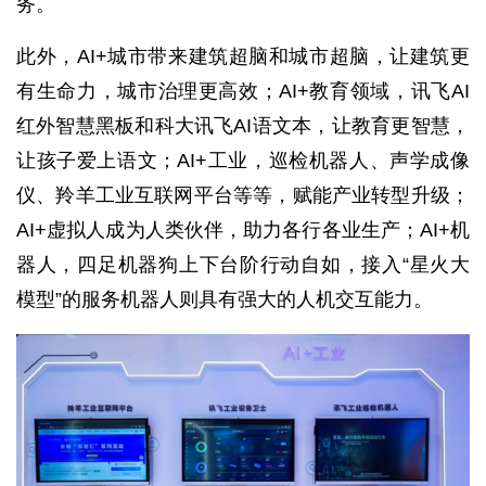
务。
深
此外，AI+城市带来建筑超脑和城市超脑，让建筑更
度
学
有生命力，城市治理更高效；AI+教育领域，讯飞AI
习
红外智慧黑板和科大讯飞AI语文本，让教育更智慧，
让孩子爱上语文；AI+工业，巡检机器人、声学成像
云
计
仪、羚羊工业互联网平台等等，赋能产业转型升级；
算
AI+虚拟人成为人类伙伴，助力各行各业生产；AI+机
器人，四足机器狗上下台阶行动自如，接入“星火大
登录
注册
未
模型”的服务机器人则具有强大的人机交互能力。
来
医
疗
智
能
驾