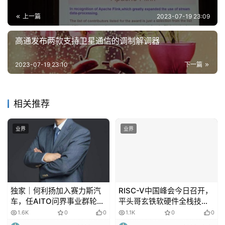
上一篇
2023-07-19 23:09
高通发布两款支持卫星通信的调制解调器
2023-07-19 23:10
下一篇
相关推荐
业界
业界
独家｜何利扬加入赛力斯汽
RISC-V中国峰会今日召开，
车，任AITO问界事业群轮值
平头哥玄铁软硬件全栈技术
总裁
率先落地
1.6K
0
0
1.1K
0
0