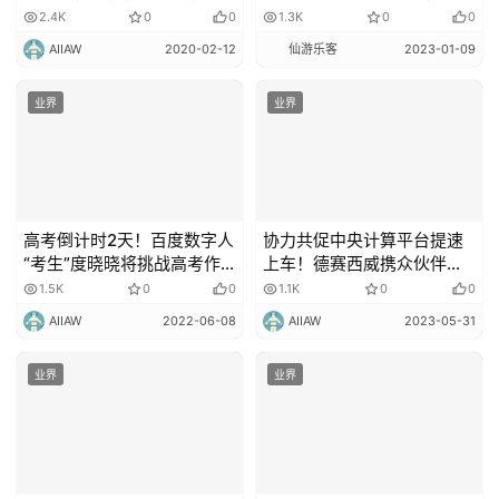
有一群工业互联网“硬汉”！
落地重庆来福士
2.4K
0
0
1.3K
0
0
AIIAW
2020-02-12
仙游乐客
2023-01-09
业界
业界
高考倒计时2天！百度数字人
协力共促中央计算平台提速
“考生”度晓晓将挑战高考作
上车！德赛西威携众伙伴打
文
造ICP生态圈
1.5K
0
0
1.1K
0
0
AIIAW
2022-06-08
AIIAW
2023-05-31
业界
业界