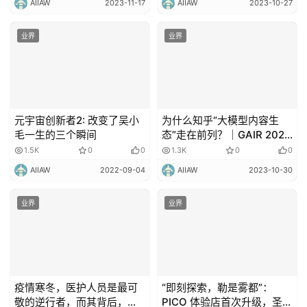
AIIAW
2023-11-17
AIIAW
2023-10-27
业界
业界
元宇宙创新者2: 改变了吴小
为什么知乎“大模型内容生
毛一生的三个瞬间
态”走在前列？｜GAIR 2023
GPT Pioneer 5
1.5K
0
0
1.3K
0
0
AIIAW
2022-09-04
AIIAW
2023-10-30
业界
业界
疫情寒冬，医护人员是最可
“即刻探索，勒是雾都”：
敬的逆行者，而其背后，还
PICO 体验店首次升级，圣诞