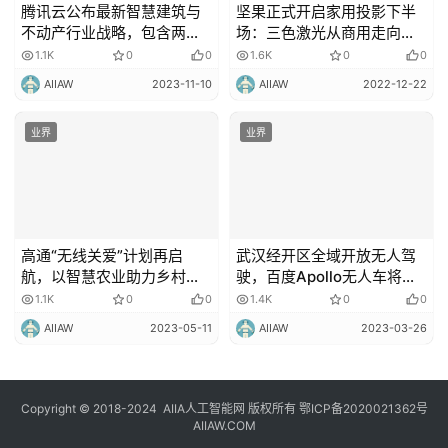
腾讯云公布最新智慧建筑与
坚果正式开启家用投影下半
不动产行业战略，包含两大
场：三色激光从商用走向民
核心产品五大核心方案
用，云台玩法解决行业痛点
1.1K
0
0
1.6K
0
0
AIIAW
2023-11-10
AIIAW
2022-12-22
业界
业界
高通“无线关爱”计划再启
武汉经开区全域开放无人驾
航，以智慧农业助力乡村高
驶，百度Apollo无人车将超
质量发展
百辆
1.1K
0
0
1.4K
0
0
AIIAW
2023-05-11
AIIAW
2023-03-26
Copyright © 2018-2024
AIIA人工智能网
版权所有
鄂ICP备2020021362号
AIIAW.COM