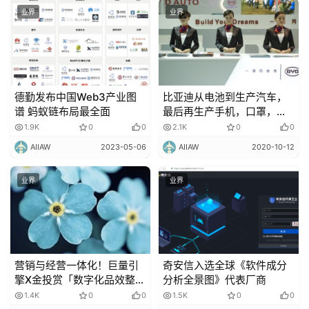
业界
业界
德勤发布中国Web3产业图
比亚迪从电池到生产汽车，
谱 蚂蚁链布局最全面
最后再生产手机，口罩，芯
片！
1.9K
0
0
2.1K
0
0
AIIAW
2023-05-06
AIIAW
2020-10-12
业界
业界
营销与经营一体化！巨量引
奇安信入选全球《软件成分
擎X金投赏「数字化品效整
分析全景图》代表厂商
合」赛道榜单揭晓
1.4K
0
0
1.5K
0
0