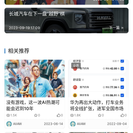
长城汽车在下一盘“越野”棋
智
慧
城
2023-09-19 17:09
下一篇
市
相关推荐
更
多
内
业界
业界
容
没有游戏，这一波AI热潮可
华为再出大动作，打车业务
能会迟到10年
将全线扩张，进军全国市场
1.5K
0
0
1.8K
0
0
AIIAW
2023-06-14
AIIAW
2022-09-04