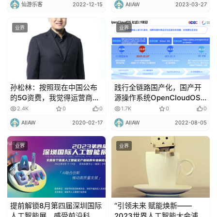
仙游乐客
2022-12-15
AIIAW
2023-03-27
业界
业界
孙松林：按照现在中国公布
践行全链路国产化，国产开
的5G资费，我觉得运营商永
源操作系统OpenCloudOS
远亏本！
发布源社区内核版本
2.4K
0
0
1.7K
0
0
AIIAW
2020-02-17
AIIAW
2022-08-05
业界
业界
提前解锁8月第四届深圳国际
“引领未来 赋能焕新——
人工智能展，感受前沿科技
2023世界人工智能大会浦东