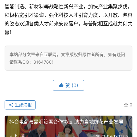
深
智能制造、新材料等战略性新兴产业，加快产业集聚步伐，
度
积极拓宽引才渠道，强化科技人才引育力度，以开放、包容
学
的姿态欢迎各类人才前来安家落户，与普陀相互成就共创共
习
赢！
云
计
本站部分文章来自互联网，文章版权归原作者所有。如有疑问
算
请联系QQ：3164780！
登录
注册
未
来
赞
(0)
医
疗
生成海报
0
智
能
抖音电商与昆明签署合作协议 助力当地鲜花产业发展
驾
驶
上一篇
2023-09-19 17:05