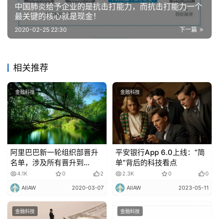
中国肺炎给予企业的是抗击打能力，而抗击打能力一个
最关键的核心就是现金！
2020-02-25 22:30
下一篇
相关推荐
金融科技
金融科技
阿里巴巴新一轮组织部晋升
平安银行App 6.0上线：“简
名单，涉及所有晋升到
单”背后的科技看点
P10、P11、P12的高管！
4.1K
0
2
2.3K
0
0
AIIAW
2020-03-07
AIIAW
2023-05-11
金融科技
金融科技