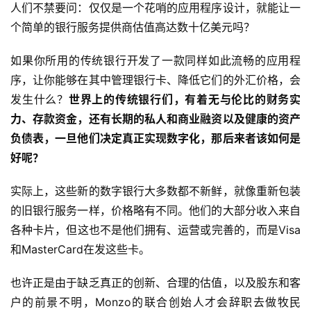
未
人们不禁要问：仅仅是一个花哨的应用程序设计，就能让一
来
个简单的银行服务提供商估值高达数十亿美元吗？
医
疗
如果你所用的传统银行开发了一款同样如此流畅的应用程
序，让你能够在其中管理银行卡、降低它们的外汇价格，会
智
发生什么？
世界上的传统银行们，有着无与伦比的财务实
能
力、存款资金，还有长期的私人和商业融资以及健康的资产
驾
负债表，一旦他们决定真正实现数字化，那后来者该如何是
驶
好呢？
智
实际上，这些新的数字银行大多数都不新鲜，就像重新包装
慧
城
的旧银行服务一样，价格略有不同。他们的大部分收入来自
市
各种卡片，但这也不是他们拥有、运营或完善的，而是Visa
和MasterCard在发这些卡。
更
多
也许正是由于缺乏真正的创新、合理的估值，以及股东和客
内
户的前景不明，Monzo的联合创始人才会辞职去做牧民