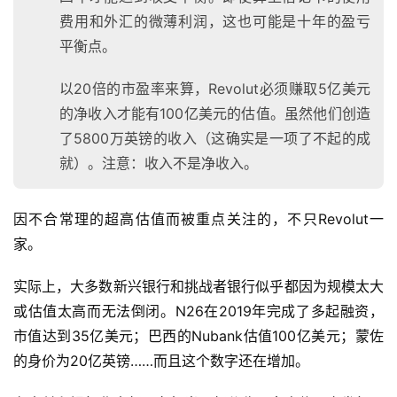
费用和外汇的微薄利润，这也可能是十年的盈亏
平衡点。
以20倍的市盈率来算，Revolut必须赚取5亿美元
的净收入才能有100亿美元的估值。虽然他们创造
了5800万英镑的收入（这确实是一项了不起的成
就）。注意：收入不是净收入。
因不合常理的超高估值而被重点关注的，不只Revolut一
家。
实际上，大多数新兴银行和挑战者银行似乎都因为规模太大
或估值太高而无法倒闭。N26在2019年完成了多起融资，
市值达到35亿美元；巴西的Nubank估值100亿美元；蒙佐
首
页
的身价为20亿英镑……而且这个数字还在增加。