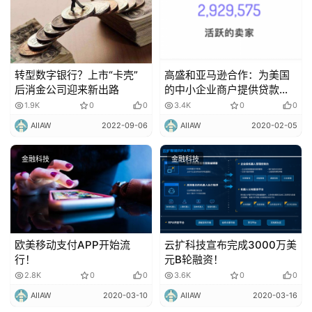
转型数字银行？上市“卡壳”
高盛和亚马逊合作：为美国
后消金公司迎来新出路
的中小企业商户提供贷款服
务！
1.9K
0
0
3.4K
0
0
AIIAW
2022-09-06
AIIAW
2020-02-05
金融科技
金融科技
欧美移动支付APP开始流
云扩科技宣布完成3000万美
行！
元B轮融资！
2.8K
0
0
3.6K
0
0
AIIAW
2020-03-10
AIIAW
2020-03-16