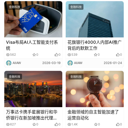
金融科技
金融科技
Visa布局AI人工智能支付系
花旗银行4000人内部AI推广
统
背后的默默工作
562
0
0
539
0
0
AIIAW
2026-03-19
AIIAW
2026-01-24
金融科技
金融科技
万事达卡携手星展银行和华
金融领域的自主智能加速了
侨银行在新加坡推出代理支
运营自动化
付服务
627
0
0
1.4K
0
0