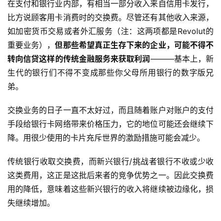
在支付和银行业内部，有相当一部分收入来自信用卡发行，
业
比方说顾客用卡消费时的交换费。尽管还有其他收入来源，
界
如加密货币交易或者外汇服务（注：这两项都是Revolut的
重要业务），
但那些希望真正生存下来的企业，可能不得不
人
工
转向信贷这样的传统金融服务来获取利润
———基本上，新
智
生代的银行们不得不变成那些你父母所用银行的数字版兄
能
弟。
深
交换业务的日子一直不太好过，而且随着账户对账户的支付
度
手段给银行卡网络带来价格压力，它的地位可能还会继续下
学
降。用很少使用的卡片充斥世界的激励措施可能会减少。
习
传统银行收取交换费，而新兴银行/挑战者银行不收或少收
云
这类费用，这正是这批后来者的竞争优势之一。因此交换费
计
用的降低，意味着这些新兴银行的收入将继续被边缘化，损
算
失继续增加。
登录
注册