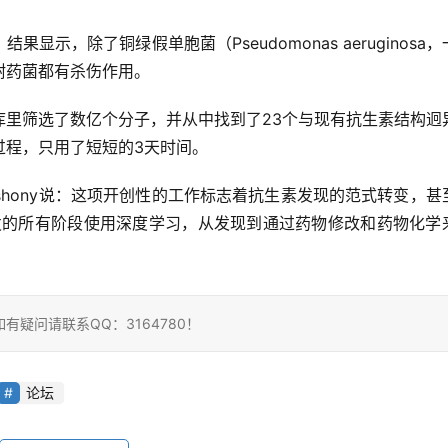
果显示，除了铜绿假单胞菌（Pseudomonas aeruginosa
的耐药菌都有杀伤作用。
库里筛选了数亿个分子，并从中找到了23个与现有抗生素结构迥
过程，只用了短短的3天时间。
ishony说：这项开创性的工作标志着抗生素发现的范式转变，甚
发的所有阶段使用深度学习，从发现到通过药物修改和药物化学
疑问请联系QQ：3164780！
论坛