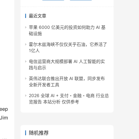
最近文章
苹果 6000 亿美元的投资如何助力 AI 基
础设施
霍尔木兹海峡不仅仅关乎石油，它养活了
1亿人
电信运营商大规模部署 AI 人工智能的实
践与启示
英伟达联合推出开放 AI 联盟，同步发布
全新开发者工具
2026 全球 AI + 支付・金融・电商 行业总
览报告 本站分析 仅供参考
ep 
im 
随机推荐