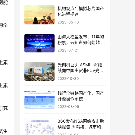
别能
机构观点：模拟芯片国产
化进程提速
2023-05-10
物杀
山海大模型发布：11年的
积累，云知声如何翻越“山
海”
2023-07-21
生素
光刻机巨头 ASML :将继
续向中国出货非EUV光刻
机；中国天眼FAST发现宇
2022-10-30
宙中最大原子气体结构
生素
践行全链路国产化，国产
开源操作系统
OpenCloudOS发布源社
2022-08-05
研究
区内核版本
360发布NSA网络攻击后
续报告 周鸿祎：城市和基
抗生
础设施已成网络战目标
2022-10-04