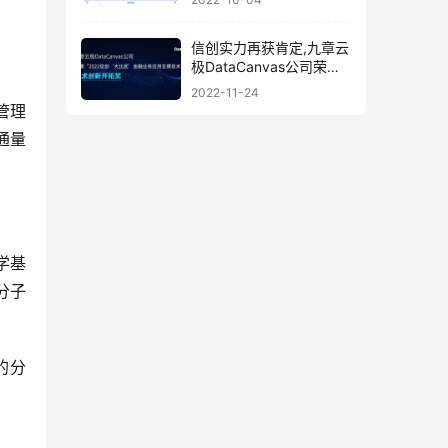
信创实力再获肯定,九章云
极DataCanvas公司荣膺
“技术创新开拓奖”
2022-11-24
管理
通量
学基
分子
的分