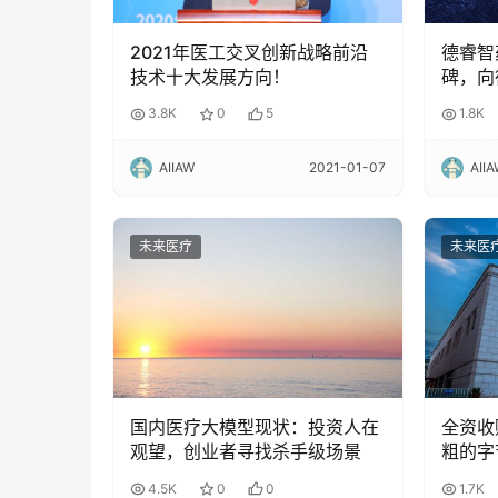
2021年医工交叉创新战略前沿
德睿智
技术十大发展方向！
碑，向
先导化
3.8K
0
5
1.8K
AIIAW
2021-01-07
AII
未来医疗
未来医
国内医疗大模型现状：投资人在
全资收
观望，创业者寻找杀手级场景
粗的字
4.5K
0
0
1.7K