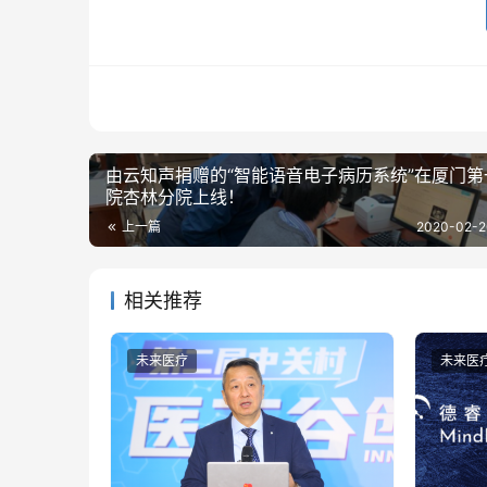
由云知声捐赠的“智能语音电子病历系统”在厦门第
院杏林分院上线！
上一篇
2020-02-2
相关推荐
未来医疗
未来医