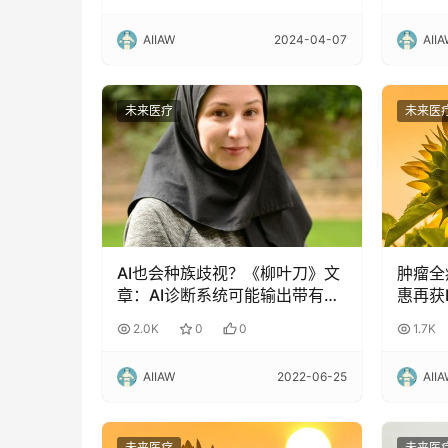
AIIAW
2024-04-07
AII
未来医疗
未来医
AI也会种族歧视？《柳叶刀》文
肿瘤全
章：AI诊断系统可能输出带有种
惠再获
族偏见的结果
个月斩
2.0K
0
0
1.7K
AIIAW
2022-06-25
AII
未来医疗
未来医