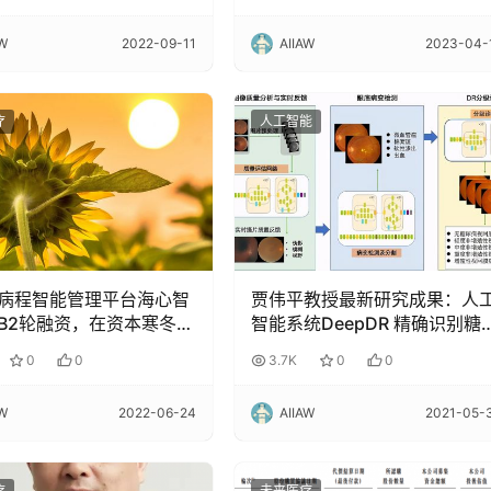
AW
2022-09-11
AIIAW
2023-04-
疗
人工智能
病程智能管理平台海心智
贾伟平教授最新研究成果：人
B2轮融资，在资本寒冬三
智能系统DeepDR 精确识别糖
获两轮融资
病视网膜病变！
0
0
3.7K
0
0
AW
2022-06-24
AIIAW
2021-05-
疗
未来医疗