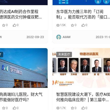
药达成AI制药合作里程
东华医为力推三年的「订阅
德琪医药交付肿瘤双靶点
制」，能否取代万恶的「接口
合物
费」？
0
0
1.5K
0
0
AW
2022-09-23
AIIAW
2023-11-
疗
未来医疗
购高端妇儿医院，财大气
智慧医院建设大潮下，医疗AI
节能做好医疗吗？
何推向临床应用？| 第三届中国
医学影像AI大会
0
0
1.7K
0
0