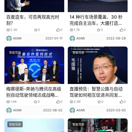
百度造车，可否再现高光时
14 种行车场景覆盖、30 秒
刻？
完成自主泊车，大疆打造的
「老司机」已准备好上路
2.3K
0
0
1.7K
0
0
AIIAW
2021-01-11
AIIAW
2022-09-29
智能驾驶
智能驾驶
梅赛德斯-奔驰与腾讯在高级
直播预告：智慧公路与自动
别自动驾驶领域达成战略合
驾驶如何相互促进共同发
作
展！
1.6K
0
0
2.9K
0
0
AIIAW
2022-08-02
AIIAW
2020-03-05
智能驾驶
智能驾驶