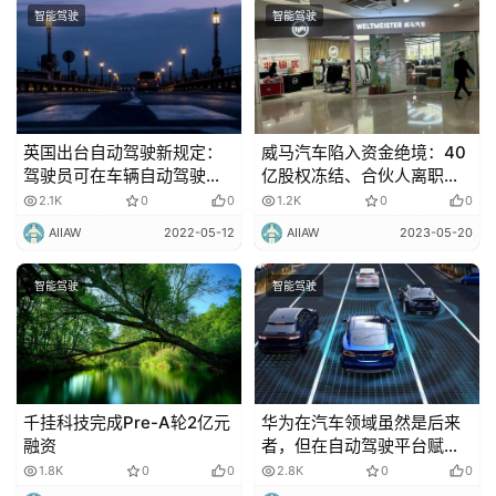
智能驾驶
智能驾驶
英国出台自动驾驶新规定：
威马汽车陷入资金绝境：40
驾驶员可在车辆自动驾驶时
亿股权冻结、合伙人离职、
看电影！
工厂激进维权
2.1K
0
0
1.2K
0
0
AIIAW
2022-05-12
AIIAW
2023-05-20
智能驾驶
智能驾驶
千挂科技完成Pre-A轮2亿元
华为在汽车领域虽然是后来
融资
者，但在自动驾驶平台赋能
上华为有着自己的想法！
1.8K
0
0
2.8K
0
0