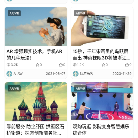
AR/VR
AR/VR
AR 增强现实技术，手机AR
15秒，千年宋画里的鸟跃屏
的几种玩法！
而出 神奇裸眼3D将被浙江移
动用于亚运直播
3.2K
0
0
1.2K
0
0
AIIAW
2021-06-07
仙游乐客
2023-11-29
AR/VR
AR/VR
靠前服务 助企纾困 拱墅区石
观购玩逛 影院变身智慧娱乐
桥街道：探索创新商务社区
综合体