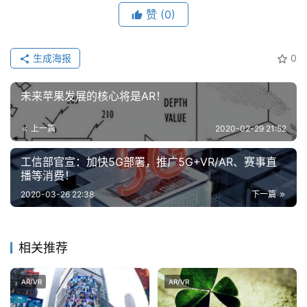
云
赞
(0)
计
算
生成海报
0
登录
注册
未
来
未来苹果发展的核心将是AR！
医
疗
上一篇
2020-02-29 21:52
工信部官宣：加快5G部署，推广5G+VR/AR、赛事直
智
播等消费！
能
2020-03-26 22:38
下一篇
驾
驶
相关推荐
智
慧
城
AR/VR
AR/VR
市