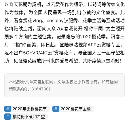
以春天花期为契机，以云赏花作为纽带，以诗词等传统文化
作为载体，为全国人民呈现一场别出心裁的文化盛宴。此
首
页
外，看春赏花vlog、cosplay汉服秀、花季生活等互动活动
也将陆续上线，面向大众以#春暖花开 樱你不同#为主题开
业
展多个方向的主题征集，记录难忘的2020樱花季。阳春三
界
月，“樱”你而美，即日起，登陆咪咕视频APP云赏樱专区，
足不出户5G+VR/4K“云”赏樱花海，与全国人民一起守望相
人
助，见证樱花绽放所带来的爱与希望，共盼疫情冰雪消融！
工
智
能
本站部分文章来自互联网，文章版权归原作者所有。如有疑问
请联系QQ：3164780！
深
度
学
2020年无锡樱花节
2020樱花节主题
习
樱花树下爱和希望