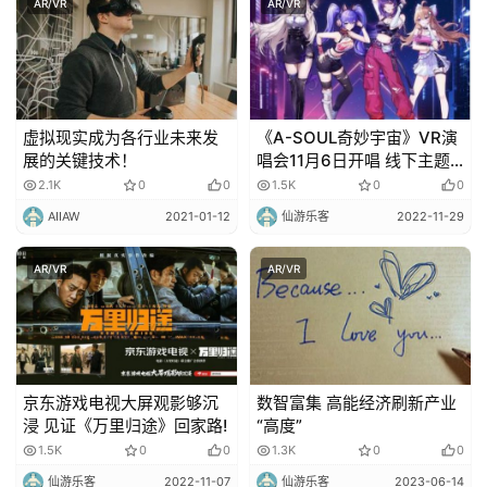
AR/VR
AR/VR
虚拟现实成为各行业未来发
《A-SOUL奇妙宇宙》VR演
展的关键技术！
唱会11月6日开唱 线下主题
快闪店今日开启
2.1K
0
0
1.5K
0
0
AIIAW
2021-01-12
仙游乐客
2022-11-29
AR/VR
AR/VR
京东游戏电视大屏观影够沉
数智富集 高能经济刷新产业
浸 见证《万里归途》回家路!
“高度”
1.5K
0
0
1.3K
0
0
仙游乐客
2022-11-07
仙游乐客
2023-06-14