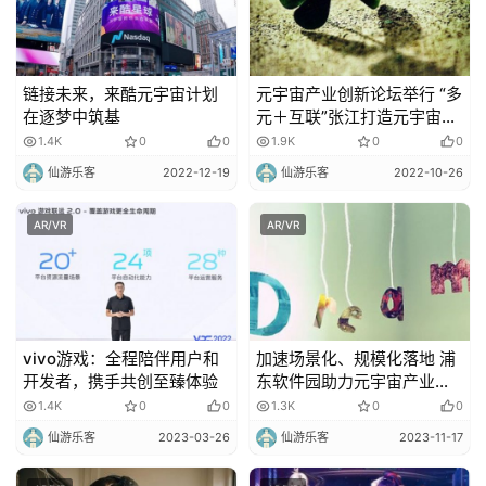
更
多
链接未来，来酷元宇宙计划
元宇宙产业创新论坛举行 “多
内
在逐梦中筑基
元＋互联”张江打造元宇宙产
容
业高地
1.4K
0
0
1.9K
0
0
仙游乐客
2022-12-19
仙游乐客
2022-10-26
AR/VR
AR/VR
vivo游戏：全程陪伴用户和
加速场景化、规模化落地 浦
开发者，携手共创至臻体验
东软件园助力元宇宙产业高
质量发展
1.4K
0
0
1.3K
0
0
仙游乐客
2023-03-26
仙游乐客
2023-11-17