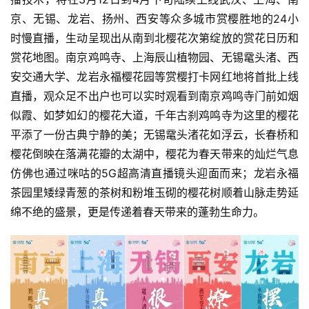
京、无锡、龙岩、扬州、西安等众多城市赏樱胜地的24小
时慢直播，生动呈现出从南到北樱花次第绽放的赏花日历和
赏花地图。南京鸡鸣寺、上海辰山植物园、无锡鼋头渚、西
安交通大学、龙岩永福樱花园等赏樱打卡网红地将首批上线
直播，观众足不出户也可以实时观看到南京鸡鸣寺门前如烟
似霞、如梦如幻的樱花大道，千年古刹鸡鸣寺为这里的樱花
平添了一份古典宁静的美；无锡鼋头渚花如浮云，长春桥和
樱花倒映在落满花瓣的太湖中，樱花为春天带来的灿烂气息
仿佛也通过咪咕的5G超高清直播镜头迎面而来；龙岩永福
茶园里矮绿青葱的茶树和粉堆玉砌的樱花树顺着山脉走势延
绵不绝的盛景，更是传递着春天带来的蓬勃生命力。