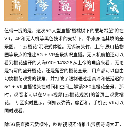
值得一提的是，这次5G大型直播“樱桃树下的爱与希望”将在
VR，4K和无人机等黑色技术的支持下，带来身临其境的全
景图。 “ 云樱花”沉浸式体验。无锡满头竹，上海 辰山植物
园等景点将推出5G + VR全景实况直播。无人机航拍还可以
看到樱花盛开的大海010- 141828从上帝的角度来看，无论
是特写的盛开樱花，还是落雪的樱花全景，用户都可以自由
切换樱花观赏的视角，并打破了限制通过超高清和低延迟的
5G + VR直播镜头在时间和空间上解锁360度樱花全景。那
时，观看者可以在Migu视频[云樱花观赏]的首页上观赏樱
花。 专区实时显示，例如云弹簧，魔百和，手机云 VR可以
同时观看。 
除5G慢直播云赏樱外，咪咕视频还将推出赏樱诗词大汇，