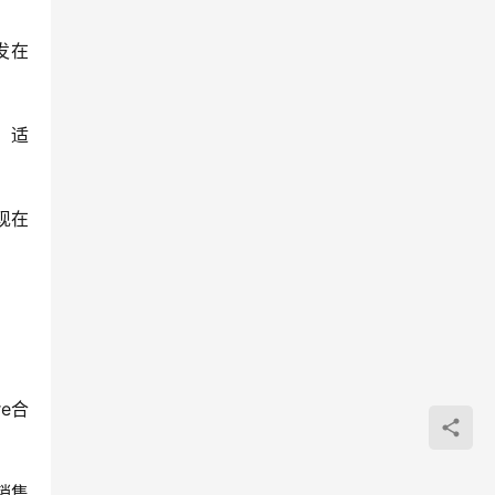
发在
，适
现在
e合
销售