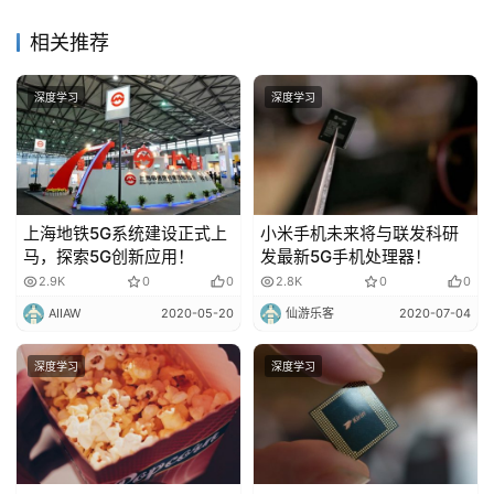
相关推荐
深度学习
深度学习
上海地铁5G系统建设正式上
小米手机未来将与联发科研
马，探索5G创新应用！
发最新5G手机处理器！
2.9K
0
0
2.8K
0
0
AIIAW
2020-05-20
仙游乐客
2020-07-04
深度学习
深度学习