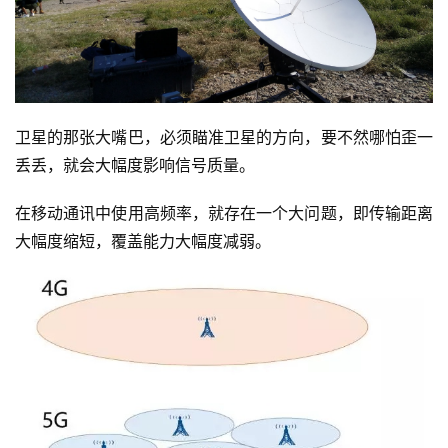
习
云
计
算
卫星的那张大嘴巴，必须瞄准卫星的方向，要不然哪怕歪一
登录
注册
丢丢，就会大幅度影响信号质量。
未
来
在移动通讯中使用高频率，就存在一个大问题，即传输距离
医
大幅度缩短，覆盖能力大幅度减弱。
疗
智
能
驾
驶
智