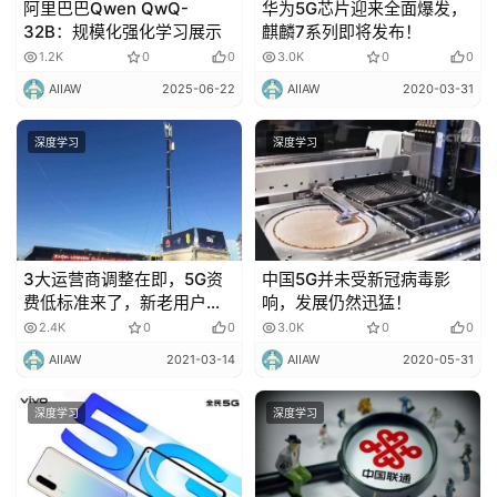
阿里巴巴Qwen QwQ-
华为5G芯片迎来全面爆发，
32B：规模化强化学习展示
麒麟7系列即将发布！
1.2K
0
0
3.0K
0
0
AIIAW
2025-06-22
AIIAW
2020-03-31
深度学习
深度学习
3大运营商调整在即，5G资
中国5G并未受新冠病毒影
费低标准来了，新老用户均
响，发展仍然迅猛！
有机会！
2.4K
0
0
3.0K
0
0
AIIAW
2021-03-14
AIIAW
2020-05-31
深度学习
深度学习