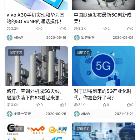
vivo X30手机实现和华为基
中国联通发布最新5G创新成
站的5G VoNR的通话操作！
果！
3.2K
0
0
3.2K
0
0
AIIAW
2020-05-16
仙游乐客
2020-06-06
深度学习
深度学习
路灯、空调外机成5G天线，
对于即将到来的5G产业化时
层层伪装下的5G看起来更专
代，你准备好了吗？
业！
3.0K
0
1
2.1K
0
0
柔情一笑天
2020-09-25
AIIAW
2021-01-21
深度学习
深度学习