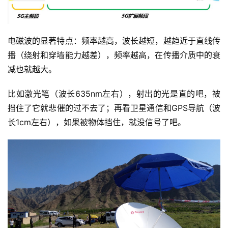
电磁波的显著特点：频率越高，波长越短，越趋近于直线传
首
播（绕射和穿墙能力越差），频率越高，在传播介质中的衰
页
减也就越大。
比如激光笔（波长635nm左右），射出的光是直的吧，被
业
界
挡住了它就悲催的过不去了；再看卫星通信和GPS导航（波
长1cm左右），如果被物体挡住，就没信号了吧。
人
工
智
能
深
度
学