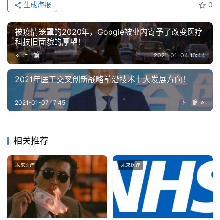
生成海报
0
算
登录
注册
被疫情笼罩的2020年，Google被业内寄予了改变医疗
未
科技旧面貌的厚望！
来
上一篇
2021-01-04 16:44
医
疗
2021年医工交叉创新战略前沿技术十大发展方向！
智
2021-01-07 17:45
下一篇
能
驾
驶
相关推荐
智
未来医疗
未来医疗
慧
城
市