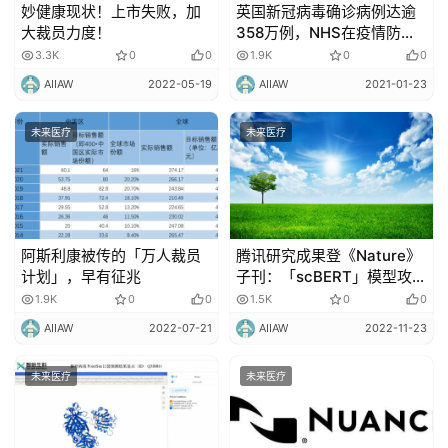
更
妙健康现状！上市失败，加
英国新冠病毒确诊病例达逾
多
大裁员力度！
358万例，NHS在疫情防控
上投入了更多科技的力量！
内
3.3K
0
0
1.9K
0
0
容
AIIAW
2022-05-19
AIIAW
2021-01-23
未来医疗
未来医疗
阿斯利康被传的「万人裁员
腾讯研究成果登《Nature》
计划」，早有征兆
子刊：「scBERT」模型攻克
单细胞测序数据分析痛点
1.9K
0
0
1.5K
0
0
AIIAW
2022-07-21
AIIAW
2022-11-23
未来医疗
未来医疗