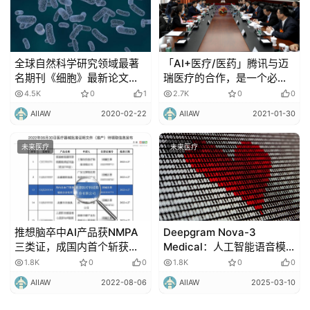
全球自然科学研究领域最著
「AI+医疗/医药」腾讯与迈
名期刊《细胞》最新论文发
瑞医疗的合作，是一个必然
布：“A Deep Learning
的选择！
4.5K
0
1
2.7K
0
0
Approach to Antibiotic
AIIAW
2020-02-22
AIIAW
2021-01-30
Discovery”！
未来医疗
未来医疗
推想脑卒中AI产品获NMPA
Deepgram Nova-3
三类证，成国内首个斩获
Medical：人工智能语音模
NMPA与FDA“中美双认证”产
型减少医疗保健转录错误
1.8K
0
0
1.8K
0
0
品
AIIAW
2022-08-06
AIIAW
2025-03-10