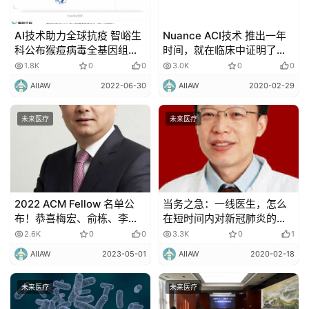
AI技术助力全球抗疫 智峪生
Nuance ACI技术 推出一年
科公布猴痘病毒全基因组蛋
时间，就在临床中证明了自
白质结构预测结果
己的价值！
1.8K
0
0
3.0K
0
0
AIIAW
2022-06-30
AIIAW
2020-02-29
未来医疗
未来医疗
2022 ACM Fellow 名单公
当务之急：一线医生，怎么
布！恭喜梅宏、俞栋、李
在短时间内对新冠肺炎的影
航、邢波等13位华人入选
像学表现形成系统、科学的
2.6K
0
0
3.3K
0
1
认知？
AIIAW
2023-05-01
AIIAW
2020-02-18
未来医疗
未来医疗