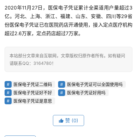
首
2020年11月27日，医保电子凭证累计全渠道用户量超过3
页
亿。河北、上海、浙江、福建、山东、安徽、四川等29省
份医保电子凭证已在医院药店开通使用，接入定点医疗机构
业
超过2.6万家，定点药店超过7万家。
界
人
本站部分文章来自互联网，文章版权归原作者所有。如有疑问
工
请联系QQ：3164780！
智
能
医保电子凭证二维码
医保电子凭证可以全国使用吗
深
医保电子凭证好不好
医保电子凭证好用吗
度
医保电子凭证是意思
学
习
赞
(0)
云
计