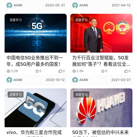
AIIAW
2020-05-31
AIIAW
2021-04-12
深度学习
深度学习
中国电信5G业务推出不到一
​为千行百业注智赋能，5G发
年，成5G用户最多的国家！
展如何“落子”？看看这位全
国人大代表开的“药方”！
3.0K
0
0
2.6K
0
0
AIIAW
2020-10-12
AIIAW
2021-03-07
深度学习
深度学习
vivo、华为和三星合作完成
5G当下，被低估的中兴未来