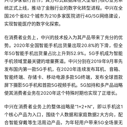
兴与多家银行合作，其分布式数据库在大型银行核心业务系
深
统正式上线，推动了金融行业的数字化转型进程。中兴在全
度
国26个省82个城市为210多家医院进行4G/5G网络建设，
学
实现智能医疗的数字化探索。
习
在消费者业务上，中兴的技术投入为其产品带来了充分的优
云
势。2020年全国智能手机出货量出现20.8%的下滑，但全
计
年5G智能手机出货量占比上升到52.9%。5G手机成为智能
算
手机领域里最关键的增量赛道。中兴分别在2019年9月率先
登录
注册
发布国内第一款5G手机，在2020年连续发布耳机、音箱、
未
来
智能终端、存储卡、移动电源多款5G终端，发布全球首款
医
屏下摄影5G手机和首款5G视频手机。5G加持和多产品战略
疗
使其消费者业务在2020年这个特殊时期也实现了正增长。
智
中兴在消费者业务上的整体战略是“1+2+N”，即以手机这1
能
个核心产品为入口，围绕个人数据和家庭数据2大方向，配
驾
合智能穿戴等生活周边产品，为年轻用户带来5G全场景无
驶