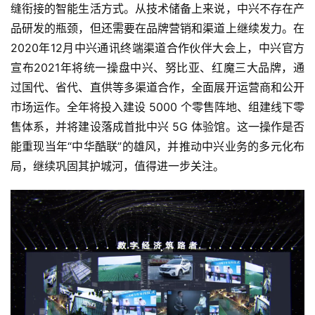
缝衔接的智能生活方式。从技术储备上来说，中兴不存在产
品研发的瓶颈，但还需要在品牌营销和渠道上继续发力。在
智
2020年12月中兴通讯终端渠道合作伙伴大会上，中兴官方
慧
宣布2021年将统一操盘中兴、努比亚、红魔三大品牌，通
城
市
过国代、省代、直供等多渠道合作，全面展开运营商和公开
市场运作。全年将投入建设 5000 个零售阵地、组建线下零
更
售体系，并将建设落成首批中兴 5G 体验馆。这一操作是否
多
能重现当年“中华酷联”的雄风，并推动中兴业务的多元化布
内
局，继续巩固其护城河，值得进一步关注。
容