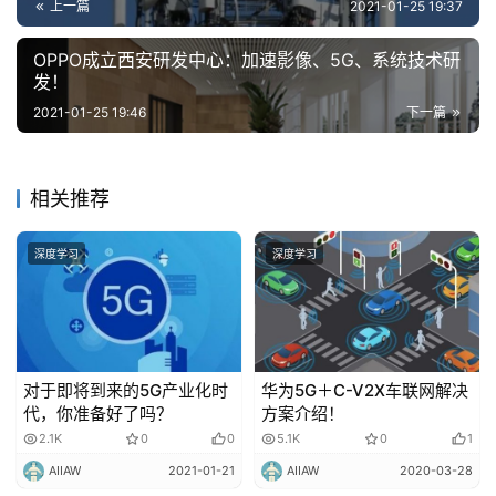
上一篇
2021-01-25 19:37
OPPO成立西安研发中心：加速影像、5G、系统技术研
发！
2021-01-25 19:46
下一篇
相关推荐
深度学习
深度学习
对于即将到来的5G产业化时
华为5G＋C-V2X车联网解决
代，你准备好了吗？
方案介绍！
2.1K
0
0
5.1K
0
1
AIIAW
2021-01-21
AIIAW
2020-03-28