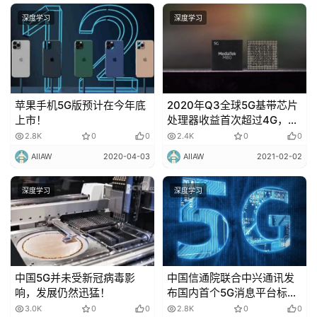
深度学习
深度学习
苹果手机5G版预计在今年底
2020年Q3全球5G基带芯片
上市！
处理器收益首次超过4G，
MediaTek能否延续5G强势
2.8K
0
0
2.4K
0
0
势头？
AIIAW
2020-04-03
AIIAW
2021-02-02
深度学习
深度学习
中国5G并未受新冠病毒影
中国信通院联合中兴通讯发
响，发展仍然迅猛！
布国内首个5G消息平台标
准！
3.0K
0
0
2.8K
0
0