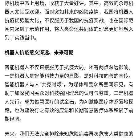
际机场中派上用场，收获了大量好评。其中，高效的杀毒机
器人尤其受欢迎。面对突如其来的凶险疫情，我国将机器人
深
抗疫优势最大化，不仅服务于我国的抗疫实战，也在国际范
度
围内起到了示范作用，将人类命运共同体的理念更好地融入
学
习
到了实践当中。
机器人抗疫意义深远、未来可期
云
计
智能机器人不仅直接服务于抗疫大局，还有两点深远影响。
算
一是机器人是智能科技力量的显影，是对科技向善的宣传。
登录
注册
智能机器人与人“共克时艰”，为媒体和民众所喜闻乐见，有
未
助于加深我国民众对科技强国理念的认可与尊重。二是机器
来
医
人先行，成为智慧医疗的试金石，为AI赋能医疗体系落地探
疗
路，也为建设行之有效的应急和长期智慧医疗体系积累了前
期经验。
智
能
未来，我们无法完全排除未知危险病毒再次危害人类健康的