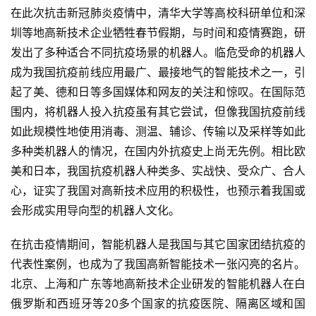
在此次抗击新冠肺炎疫情中，清华大学等高校科研单位和深
圳等地高新技术企业牺牲春节假期，与时间和疫情赛跑，研
发出了多种适合不同抗疫场景的机器人。临危受命的机器人
成为我国抗疫前线应用最广、最接地气的智能技术之一，引
起了美、德和日等多国媒体和网友的关注和惊叹。在国际范
围内，将机器人投入抗疫虽有其它尝试，但像我国抗疫前线
如此规模性地使用消毒、测温、辅诊、传输以及采样等如此
首
多种类机器人的情况，在国内外抗疫史上尚无先例。相比欧
页
美和日本，我国抗疫机器人种类多、实战快、受众广、合人
心，证实了我国对高新技术应用的积极性，也预示着我国或
业
会形成实用导向型的机器人文化。
界
在抗击疫情期间，智能机器人是我国与其它国家团结抗疫的
人
代表性案例，也成为了我国高新智能技术一张闪亮的名片。
工
北京、上海和广东等地高新技术企业研发的智能机器人在白
智
俄罗斯和西班牙等20多个国家的抗疫医院、隔离区域和国
能