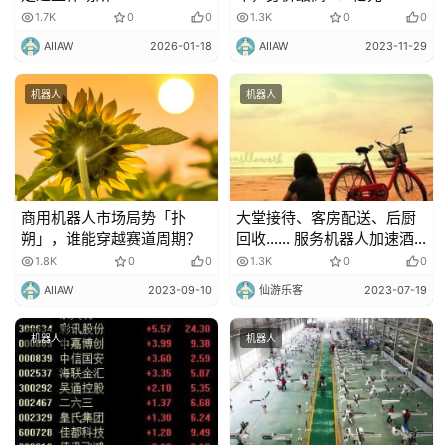
1.7K
0
0
1.3K
0
0
AIIAW
2026-01-18
AIIAW
2023-11-29
机器人
机器人
商用机器人市场局势「扑
大堂接待、客房配送、后厨
朔」，谁能穿越赛道周期？
回收…… 服务机器人加速酒
店业智能化数字化转型
1.8K
0
0
1.3K
0
0
AIIAW
2023-09-10
仙游乐客
2023-07-19
机器人
机器人