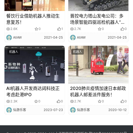
餐饮行业借助机器人推动生
晋控电力塔山发电公司：多
意复苏！
场景智能四驱巡检机器人“上
岗”！
2.6K
0
1
2.7K
0
0
AIIAW
2021-04-25
AIIAW
2021-04-25
机器人
机器人
AI机器人开发商达闼科技正
2020肺炎疫情加速日本邮政
考虑赴港IPO
机器人邮差派件服务！
2.3K
0
0
2.7K
0
0
仙游乐客
2023-07-23
仙游乐客
2020-10-12