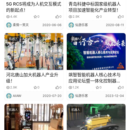
5G RCS将成为人机交互模式
青岛科捷中标国家级机器人
的新起点！
项目加速智能化产业转型！
4.4K
0
0
2.9K
0
0
柔情一笑天
2020-06-06
仙游乐客
2020-08-11
机器人
机器人
河北唐山加大机器人产业升
飒智智能机器人核心技术与
级！
应用论坛暨一体化控制器发
布会成功举办
2.9K
0
0
1.2K
0
0
AIIAW
2020-07-20
仙游乐客
2023-12-04
机器人
机器人