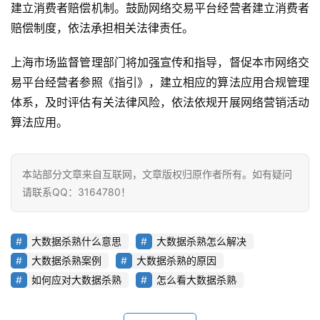
云
建立消费者赔偿机制。鼓励网络交易平台经营者建立消费者
计
赔偿制度，依法承担相关法律责任。
算
上海市场监督管理部门将加强宣传和指导，督促本市网络交
登录
注册
未
易平台经营者参照《指引》，建立相应的算法应用合规管理
来
体系，及时评估有关法律风险，依法依规开展网络营销活动
医
算法应用。
疗
智
本站部分文章来自互联网，文章版权归原作者所有。如有疑问
能
请联系QQ：3164780！
驾
驶
大数据杀熟什么意思
大数据杀熟怎么解决
智
大数据杀熟案例
大数据杀熟的原因
慧
如何应对大数据杀熟
怎么看大数据杀熟
城
市