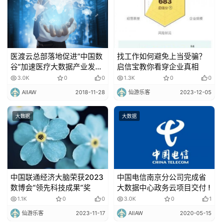
医渡云总部落地促进“中国数
找工作如何避免上当受骗？
谷”加速医疗大数据产业发
启信宝教你看穿企业真相
展！
3.0K
0
0
1.3K
0
0
AIIAW
2018-11-28
仙游乐客
2023-12-05
大数据
大数据
中国联通经济大脑荣获2023
中国电信南京分公司完成省
数博会“领先科技成果”奖
大数据中心政务云项目交付 !
1.1K
0
0
3.0K
0
1
仙游乐客
2023-11-17
AIIAW
2020-05-15