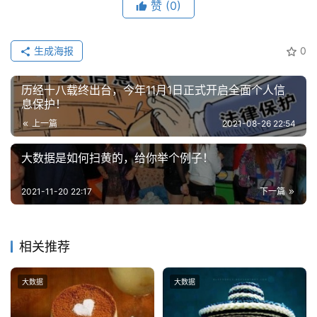
赞
(0)
更
多
生成海报
0
内
容
历经十八载终出台，今年11月1日正式开启全面个人信
息保护！
上一篇
2021-08-26 22:54
大数据是如何扫黄的，给你举个例子！
2021-11-20 22:17
下一篇
相关推荐
大数据
大数据