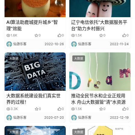
AI算法助鹿城提升城乡“智
辽宁电信依托“大数据服务平
理”效能
台”助力乡村振兴
1.6K
0
0
1.5K
0
0
仙游乐客
2022-10-26
仙游乐客
2022-11-24
大数据
大数据
大数据系统建设我们真实世
推动全民节水和企业正规用
界的过程！
水 舟山大数据管“清”水资源
3.3K
0
0
1.5K
0
0
仙游乐客
2020-07-20
仙游乐客
2022-12-19
大数据
大数据