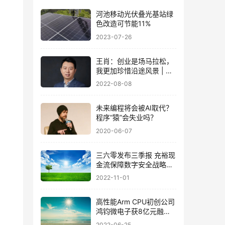
河池移动光伏叠光基站绿
色改造可节能11%
2023-07-26
王肖：创业是场马拉松，
我更加珍惜沿途风景 | 智
能车未来挑战赛人物报道
2022-08-08
未来编程将会被AI取代？
程序“猿”会失业吗？
2020-06-07
三六零发布三季报 充裕现
金流保障数字安全战略发
展
2022-11-01
高性能Arm CPU初创公司
鸿钧微电子获8亿元融
资，前浪潮副总裁创立
2022-06-25