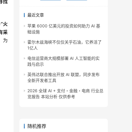
寻找
最近文章
“火
苹果 6000 亿美元的投资如何助力 AI 基
有采
础设施
，为
霍尔木兹海峡不仅仅关乎石油，它养活了
1亿人
电信运营商大规模部署 AI 人工智能的实
践与启示
英伟达联合推出开放 AI 联盟，同步发布
全新开发者工具
2026 全球 AI + 支付・金融・电商 行业总
览报告 本站分析 仅供参考
随机推荐