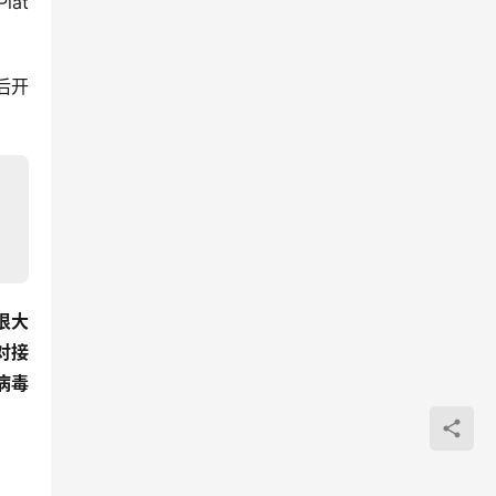
at
后开
很大
对接
病毒