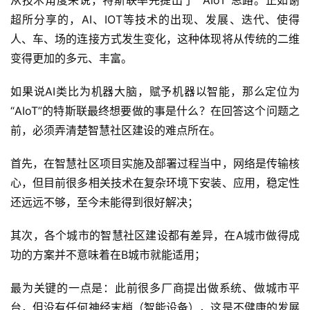
从技术角度来说，特斯联率先提出了 “AIoT”思路。正如谢
超所分享的，AI、IOT等技术的出现、发展、迭代、使得
人、车、场的连接方式发生变化，这种体现将从传统的二维
变得更加的多元、丰富。
如果说AI类比为机器大脑，赋予机器以智能，那么定位为
“AIoT”的特斯联最终想要做的事是什么？在回答这个问题之
前，必须弄清楚智慧社区建设的难点所在。
首先，在智慧社区项目实施及部署过程当中，网络是传输核
心，但目前很多相关技术在复杂环境下安装、应用，稳定性
还远远不够，至今未能得到很好解决；
其次，各个城市的智慧社区建设都有差异，在A城市做得成
功的方案并不意味着在B城市就能适用；
首
页
最为关键的一点是：此前很多厂商提出做系统、做城市平
台，但没有任何神经末梢（智能设备），这是不健康的发展