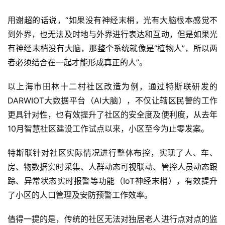
未
来
用谢超的话说，“如果没有神经末梢，光有大脑根本感觉不
医
到外界，也无法及时地与外界进行表达和互动，但是如果光
疗
有神经末梢没有大脑，那整个系统就像是“植物人”，所以两
者必须结合在一起才能形成真正的人”。
智
能
以上海市田林十二村社区改造为例，通过特斯联研发的
驾
DARWIOT大数据平台（AI大脑），不仅让辖区民警的工作
驶
更具针对性，也有效提升了社区的安全度及便利度，从去年
10月智慧社区建设工作试点以来，小区至今为止零发案。
智
慧
特斯联针对社区实际情况进行整体布控，实现了人、车、
城
市
房、物数据实时采集、人群动态可视联动、管控人员动态跟
踪、异常状态实时报警等功能（IoT神经末梢），有效提升
更
了小区的人口管理及安防预警工作效率。
多
内
值得一提的是，传统的社区无法对独居老人进行点对点的监