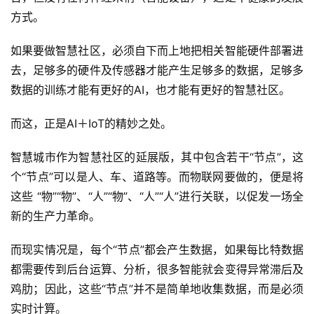
业
方式。
界
如果要做智慧社区，必须自下而上地把相关智能硬件部署进
人
去，足够多的硬件及传感器才能产生足够多的数据，足够多
工
数据的训练才能有更好的AI，也才能有更好的智慧社区。
智
能
而这，正是AI＋IoT的精妙之处。
深
智慧城市作为智慧社区的延展版，其中包含若干“节点”，这
度
个“节点”可以是人、车、道路等。而物联网要做的，便是将
学
这些 “物”“物”、“人”“物”、“人”“人”进行关联，以促发一场全
习
新的生产力革命。
云
而现实情况是，每个“节点”都会产生数据，如果每比特数据
计
都需要传到后台运算、分析，很多智能就会变得异常滞后及
算
鸡肋；因此，这些“节点”并不是简单地收集数据，而是必须
实时计算。
登录
注册