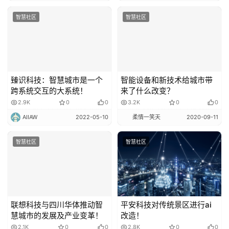
智慧社区
智慧社区
臻识科技：智慧城市是一个
智能设备和新技术给城市带
跨系统交互的大系统！
来了什么改变？
2.9K
0
0
3.2K
0
0
AIIAW
2022-05-10
柔情一笑天
2020-09-11
智慧社区
智慧社区
联想科技与四川华体推动智
平安科技对传统景区进行ai
慧城市的发展及产业变革！
改造！
2.1K
0
0
2.8K
0
0