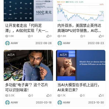
让开发者走出「代码泥
内外双杀，美国禁止英伟达
潭」，AI如何实现「大一
高端GPU对华销售，AI芯片
统」？
遭当头一棒
1.6K
0
0
1.8K
0
0
AIIAW
2022-08-28
AIIAW
2022-09-23
AI芯片
AI芯片
多功能“电子鼻”？这个芯片
当AI大模型在手机上运行，
可以识别味道！
AI未来已来？
3.0K
0
0
1.1K
0
0
AIIAW
2020-03-18
AIIAW
2023-10-30