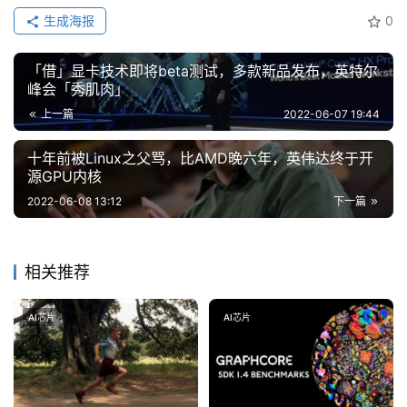
生成海报
0
「借」显卡技术即将beta测试，多款新品发布，英特尔
峰会「秀肌肉」
上一篇
2022-06-07 19:44
十年前被Linux之父骂，比AMD晚六年，英伟达终于开
源GPU内核
2022-06-08 13:12
下一篇
相关推荐
AI芯片
AI芯片