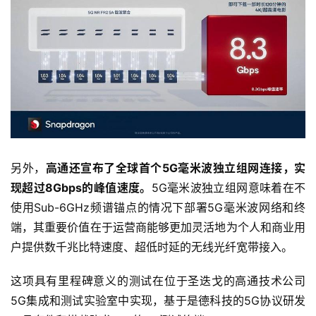
首
另外，
高通还宣布了全球首个5G毫米波独立组网连接，实
页
现超过8Gbps的峰值速度。
5G毫米波独立组网意味着在不
使用Sub-6GHz频谱锚点的情况下部署5G毫米波网络和终
业
端，其重要价值在于运营商能够更加灵活地为个人和商业用
界
户提供数千兆比特速度、超低时延的无线光纤宽带接入。
人
这项具有里程碑意义的测试在位于圣迭戈的高通技术公司
工
5G集成和测试实验室中实现，基于是德科技的5G协议研发
智