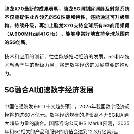
能
骁龙X70最新的成果表明，骁龙5G调制解调器及射频系统
驾
驶
不仅能提供业界领先的5G性能和特性，还能通过可升级架
构，持续升级，再加上骁龙X70支持全球所有5G商用频段
智
（从600MHz到41GHz），能够非常好地支持全球范围内
慧
的5G创新。
城
市
技术和应用的创新，往往能够推动经济的发展，5G和AI技
术融合产生的超级力量，将是数字经济的发展重要的推动
更
力。
多
内
5G融合AI加速数字经济发展
容
中国信通院发布ICT十大趋势预计，2025年我国数字经济规
模将超过60万亿元。数字经济规模的增长离不开5G和AI两
大超级力量的融合。国际咨询公司IHS Markit预测，2035
年和5G相关的产品和服务的价值会达到12.3万亿美元。