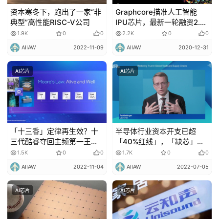
资本寒冬下，跑出了一家“非
Graphcore描准人工智能
典型”高性能RISC-V公司
IPU芯片，最新一轮融资2.22
亿美元！
1.9K
0
0
2.2K
0
0
AIIAW
2022-11-09
AIIAW
2020-12-31
AI芯片
AI芯片
「十三香」定律再生效？十
半导体行业资本开支已超
三代酷睿夺回主频第一王
「40%红线」，「缺芯」拐
座，Arc新显卡叫板英伟达
点将至？
1.5K
0
0
1.7K
0
0
3060
AIIAW
2022-11-04
AIIAW
2022-07-05
AI芯片
AI芯片