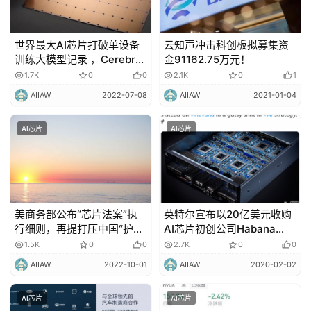
世界最大AI芯片打破单设备
云知声冲击科创板拟募集资
训练大模型记录 ，Cerebras
金91162.75万元！
要「杀死」GPU
1.7K
0
0
2.1K
0
1
AIIAW
2022-07-08
AIIAW
2021-01-04
AI芯片
AI芯片
美商务部公布“芯片法案”执
英特尔宣布以20亿美元收购
行细则，再提打压中国“护栏
AI芯片初创公司Habana
条款”
Labs！
1.5K
0
0
2.7K
0
0
AIIAW
2022-10-01
AIIAW
2020-02-02
AI芯片
AI芯片