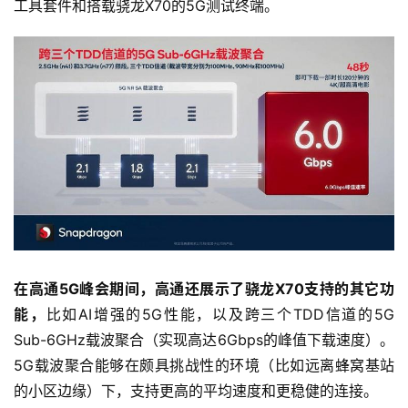
工具套件和搭载骁龙X70的5G测试终端。
能
深
度
学
习
云
计
算
登录
注册
未
在高通5G峰会期间，高通还展示了骁龙X70支持的其它功
来
能，
比如AI增强的5G性能，以及跨三个TDD信道的5G 
医
Sub-6GHz载波聚合（实现高达6Gbps的峰值下载速度）。
疗
5G载波聚合能够在颇具挑战性的环境（比如远离蜂窝基站
的小区边缘）下，支持更高的平均速度和更稳健的连接。
智