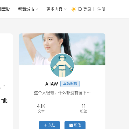
能驾驶
智慧城市
更多内容
登录
注册
AIIAW
本站编辑
。”
这个人很懒，什么都没有留下～
“
此
4.1K
11
文章
粉丝
关注
私信