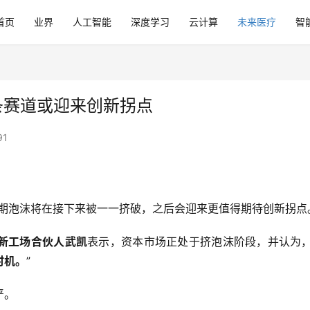
首页
业界
人工智能
深度学习
云计算
未来医疗
智
条赛道或迎来创新拐点
91
。
期泡沫将在接下来被一一挤破，之后会迎来更值得期待创新拐点
新工场合伙人武凯
表示，资本市场正处于挤泡沫阶段，并认为，
时机。
”
严。