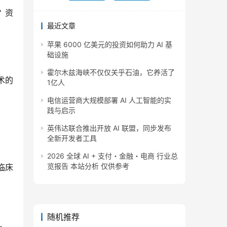
？资
最近文章
苹果 6000 亿美元的投资如何助力 AI 基
础设施
霍尔木兹海峡不仅仅关乎石油，它养活了
术的
1亿人
电信运营商大规模部署 AI 人工智能的实
践与启示
英伟达联合推出开放 AI 联盟，同步发布
全新开发者工具
2026 全球 AI + 支付・金融・电商 行业总
览报告 本站分析 仅供参考
临床
随机推荐