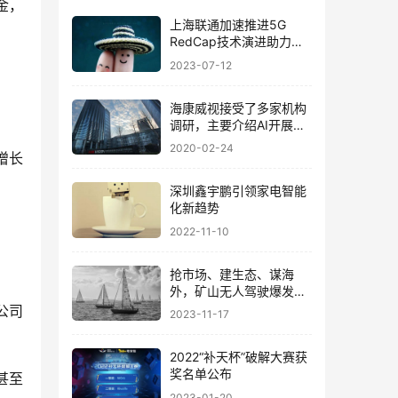
金，
上海联通加速推进5G
RedCap技术演进助力千
亿互联
2023-07-12
海康威视接受了多家机构
调研，主要介绍AI开展情
况！
2020-02-24
增长
深圳鑫宇鹏引领家电智能
化新趋势
2022-11-10
抢市场、建生态、谋海
外，矿山无人驾驶爆发临
界点已至
公司
2023-11-17
2022“补天杯”破解大赛获
奖名单公布
甚至
2023-01-20