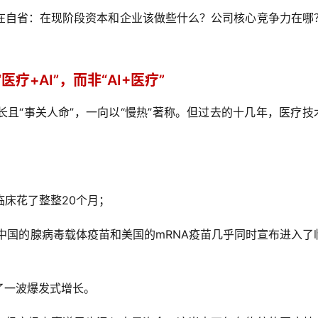
在自省：在现阶段资本和企业该做些什么？公司核心竞争力在哪
医疗+AI”，而非“AI+医疗”
且“事关人命”，一向以“慢热”著称。但过去的十几年，医疗技
临床花了整整20个月；
中国的腺病毒载体疫苗和美国的mRNA疫苗几乎同时宣布进入了
了一波爆发式增长。