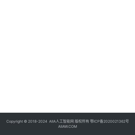
登录
注册
未
来
医
疗
智
能
驾
驶
智
慧
城
市
Copyright © 2018-2024
AIIA人工智能网
版权所有
鄂ICP备2020021362号
更
AIIAW.COM
多