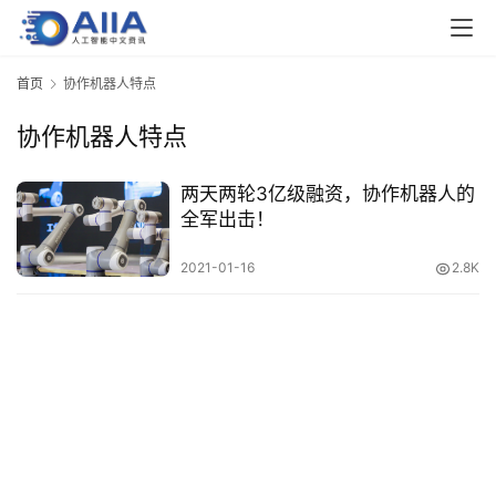
业
界
首页
协作机器人特点
协作机器人特点
人
工
智
两天两轮3亿级融资，协作机器人的
能
全军出击！
2021-01-16
2.8K
深
度
学
习
云
计
算