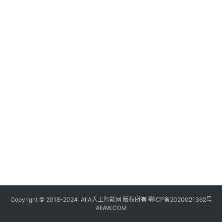
登录
注册
未
来
医
疗
智
能
驾
驶
智
慧
城
市
Copyright © 2018-2024
AIIA人工智能网
版权所有
鄂ICP备2020021362号
更
AIIAW.COM
多