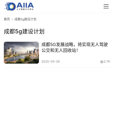
业
界
首页
成都5g建设计划
成都5g建设计划
人
工
智
成都5G发展战略，将实现无人驾驶
能
公交和无人回收站！
2020-05-29
2.7K
深
度
学
习
云
计
算