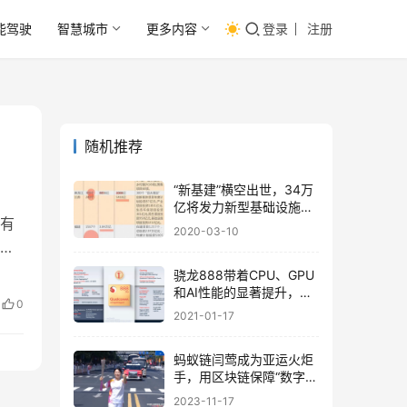
能驾驶
智慧城市
更多内容
登录
注册
随机推荐
“新基建”横空出世，34万
亿将发力新型基础设施建
有
设！
2020-03-10
生
骁龙888带着CPU、GPU
和AI性能的显著提升，和
0
小米11一起拉开了小米新
2021-01-17
十年的序幕！
蚂蚁链闫莺成为亚运火炬
手，用区块链保障“数字火
炬”永久留存
2023-11-17