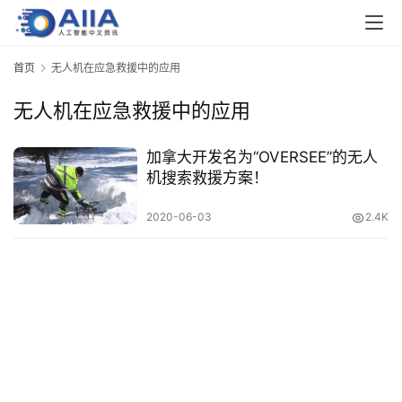
业
界
首页
无人机在应急救援中的应用
无人机在应急救援中的应用
人
工
智
加拿大开发名为“OVERSEE”的无人
能
机搜索救援方案！
2020-06-03
2.4K
深
度
学
习
云
计
算