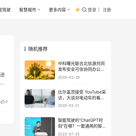
能驾驶
智慧城市
更多内容
登录
注册
随机推荐
中科曙光联合北信源共同
发布安全可信协同办公系
进
统“光圈儿”！
2020-02-29
生
比尔盖茨接受 YouTube采
访，大谈对电动车的看法
0
和人类出行带来的排放问
2020-02-21
题！
智能驾驶的“ChatGPT时
刻”在哪？一套通用的智驾
方案，足以迎来智驾的
2023-07-25