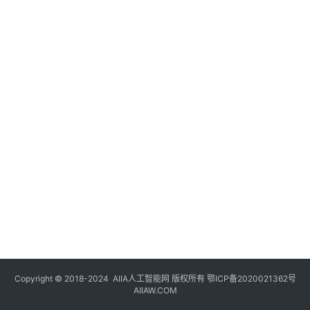
登录
注册
未
来
医
疗
智
能
驾
驶
智
慧
城
市
Copyright © 2018-2024
AIIA人工智能网
版权所有
鄂ICP备2020021362号
更
AIIAW.COM
多