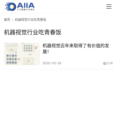
业
界
首页
机器视觉行业吃青春饭
机器视觉行业吃青春饭
人
工
智
机器视觉近年来取得了有价值的发
能
展！
2020-05-29
3.1K
深
度
学
习
云
计
算