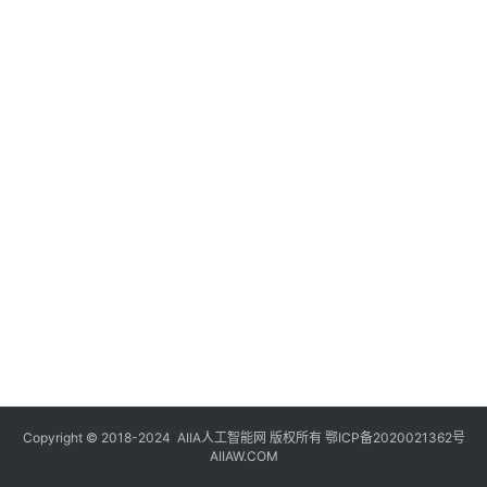
登录
注册
未
来
医
疗
智
能
驾
驶
智
慧
城
市
Copyright © 2018-2024
AIIA人工智能网
版权所有
鄂ICP备2020021362号
更
AIIAW.COM
多