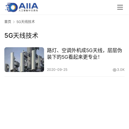
业
界
首页
5G天线技术
5G天线技术
人
工
智
路灯、空调外机成5G天线，层层伪
能
装下的5G看起来更专业！
2020-09-25
3.0K
深
度
学
习
云
计
算