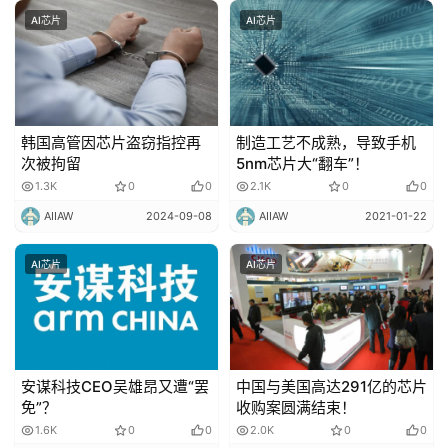
AI芯片
AI芯片
韩国高管因芯片盗窃指控再
制造工艺不成熟，导致手机
次被拘留
5nm芯片大“翻车”！
1.3K
0
0
2.1K
0
0
AIIAW
2024-09-08
AIIAW
2021-01-22
AI芯片
AI芯片
安谋科技CEO吴雄昂又遭“罢
中国与美国高达291亿的芯片
免”？
收购案圆满结束！
1.6K
0
0
2.0K
0
0