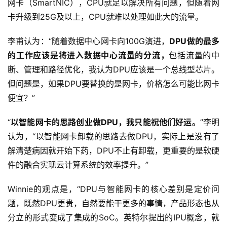
网卡（SmartNIC），CPU就足以解决所有问题，但随着网
首
卡升级到25G及以上，CPU就难以处理如此大的流量。
页
李甫认为：“随着数据中心网卡向100G演进，
DPU做的最多
的工作应该是将进入数据中心流量的分流，
包括流量的中
业
界
断、管理和路径优化，我认为DPU应该是一个总线型芯片。
但问题是，如果DPU要替换的是网卡，价格怎么可能比网卡
人
便宜？”
工
智
“
以智能网卡的思路创业做DPU，我只能祝他们好运。
”李明
能
认为，“以智能网卡卸载的思路去做DPU，实际上是没有了
解清楚病因就开始下药，DPU不止有卸载，更重要的是软硬
深
件的融合实现云计算系统的效率提升。”
度
学
Winnie的观点是，“DPU与智能网卡的核心差别是定价问
习
题，既然DPU更贵，自然要能干更多的事情，产品形态也从
分立的形式变成了集成的SoC。英特尔提出的IPU概念，就
云