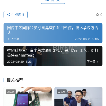
生成海报
0
网传中芯国际12英寸圆晶软件项目暂停，技术承包方否
认
上一篇
2022-08-29 18:15
壁仞科技三年造出首款通用GPU，采用7nm工艺，对打
英伟达4nm性能
2022-08-29 18:23
下一篇
相关推荐
AI芯片
AI芯片