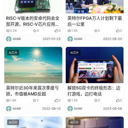
RISC-V版本的安卓代码会全
英特尔FPGA万人计划剩下最
部开源，RISC-V芯片应用在
后一公里
手机、PC上就更值得期待
2.2K
0
0
1.5K
0
0
了！
AIIAW
2021-01-23
AIIAW
2022-08-20
AI芯片
AI芯片
英特尔近30年来首次季度亏
解锁5G双卡的终极形态：边
损，市值被AMD反超
打游戏，边打电话
1.6K
0
0
1.5K
0
0
AIIAW
2022-08-13
AIIAW
2023-08-08
AI芯片
AI芯片