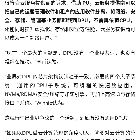
很符合云服务提供商的诉求，
借助IPU，云服务提供商可以
计
把自己的运营管理软件和租户的应用软件分离，将网络、安
算
全、存储、管理等业务都卸载到DPU，不需再依赖CPU
，
登录
注册
还能同时提升虚拟化、存储和安全等性能，云服务提供商可
未
以成为一个超级用户。”
来
医
“现在一个最大的问题是，DPU没有一个业界共识，也没有
疗
组织在推动。”李甫认为。
智
“业界对DPU的芯片架构认识趋于一致，必要的四个大子系
能
统：通用的CPU子系统，可编程的快速数据面，
驾
驶
NVMe/RDMA/安全/压缩等加速引擎，再加上高速IO与存储
接口子系统。”Winnie认为。
智
这就衍生出业界争议的一个话题，到底有没有通用DPU？
慧
城
“如果以DPU做云计算管理的角度切入，就要对云计算的分
市