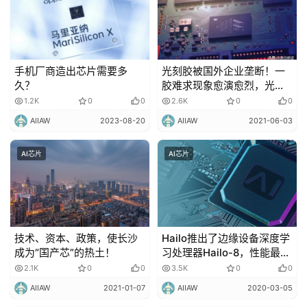
手机厂商造出芯片需要多
光刻胶被国外企业垄断！一
久？
胶难求现象愈演愈烈，光刻
胶的供应难问题再次引发了
1.2K
0
0
2.6K
0
0
业内的关注！
AIIAW
2023-08-20
AIIAW
2021-06-03
AI芯片
AI芯片
技术、资本、政策，使长沙
Hailo推出了边缘设备深度学
成为“国产芯”的热土！
习处理器Hailo-8，性能最高
可达每秒26TOPS！
2.1K
0
0
3.5K
0
0
AIIAW
2021-01-07
AIIAW
2020-03-05