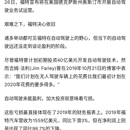
26日，福特宣布将在美国德克萨斯州奥斯汀市开展自动驾
疗
驶业务试运营。
智
艰难之下，福特决心依旧
能
驾
诸多举动都可见福特在自动驾驶上的野心，但当下的自动驾
驶
驶远还没走到谈论盈利的阶段。
智
尽管福特曾计划初期投资40亿美元开发自动驾驶技术，然
慧
而吉姆·法利(Jim Farley)曾在2019年10月21日的博客中表
城
示：“我们计划在无人驾驶车辆上的花费比我们最初计划在
市
2020年花费的要多得多。”
更
自动驾驶未能盈利，加大投资就意味着亏损。
多
内
这些亏损最直接体现在了2019年的财务报表上。2019年福
容
特汽车营收为1559亿美元，同比下滑3%，但在净利润上则
是出现了同比98.7%的下降。