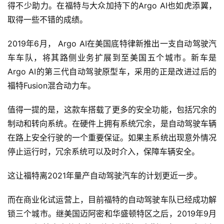
得不少助力。在福特与大众加持下的Argo AI也如虎添翼，
人
取得一些不错的成绩。
工
智
2019年6月， Argo AI在美国底特律新推出一支自动驾驶汽
能
车车队，将其路侧业务扩展到至美国五个城市。新车是
Argo AI的第三代自动驾驶原型车，采用的正是改进过后的
深
福特Fusion混合动力车。
度
学
值得一提的是，这款车搭载了更多的安全功能，包括冗余的
习
制动和转向系统。在硬件上拥有系统冗余，是自动驾驶车辆
在路上安全行驶的一个重要保证。如果主系统出现意外情况
云
停止运行时，冗余系统可以及时介入，保障车辆安全。
计
算
这让福特离2021年量产自动驾驶汽车的计划更近一步。
登录
注册
未
而在商业化试运营上，目前福特的自动驾驶车队已经成功解
来
锁三个城市。继美国迈阿密和华盛顿特区之后，2019年9月
医