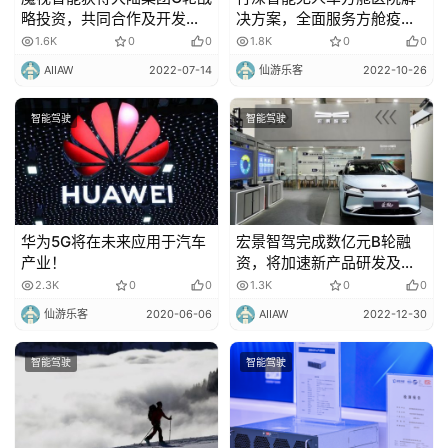
略投资，共同合作及开发智
决方案，全面服务方舱疫情
能出行解决方案
防控
1.6K
0
0
1.8K
0
0
AIIAW
2022-07-14
仙游乐客
2022-10-26
智能驾驶
智能驾驶
华为5G将在未来应用于汽车
宏景智驾完成数亿元B轮融
产业！
资，将加速新产品研发及产
能扩充
2.3K
0
0
1.3K
0
0
仙游乐客
2020-06-06
AIIAW
2022-12-30
智能驾驶
智能驾驶