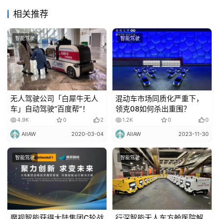
相关推荐
智能驾驶
智能驾驶
无人驾驶公司「白犀牛无人
混动车市场同质化严重下，
车」自动驾驶“百度帮”！
领克08如何杀出重围？
4.9K
0
2
1.2K
0
0
AIIAW
2020-03-04
AIIAW
2023-11-30
智能驾驶
智能驾驶
魔视智能获得大陆集团C轮战
行深智能无人车方舱医院解