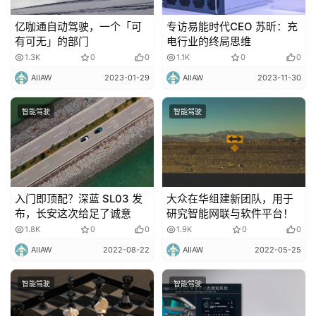
亿咖通自动驾驶，一个「可
专访易能时代CEO 苏昕：充
有可无」的部门
电行业的终局思维
1.3K
0
0
1.1K
0
0
AIIAW
2023-01-29
AIIAW
2023-11-30
智能驾驶
智能驾驶
入门即顶配？深蓝 SL03 发
大众在华组建新团队，用于
布，长安这次给足了诚意
研究智能网联与软件平台！
1.8K
0
0
1.9K
0
0
AIIAW
2022-08-22
AIIAW
2022-05-25
智能驾驶
智能驾驶