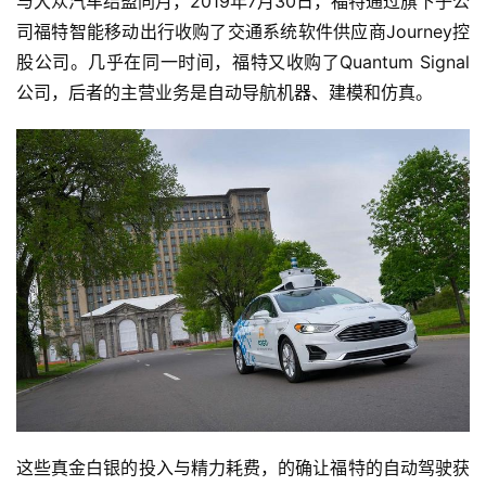
与大众汽车结盟同月，2019年7月30日，福特通过旗下子公
司福特智能移动出行收购了交通系统软件供应商Journey控
股公司。几乎在同一时间，福特又收购了Quantum Signal
公司，后者的主营业务是自动导航机器、建模和仿真。
首
页
业
界
这些真金白银的投入与精力耗费，的确让福特的自动驾驶获