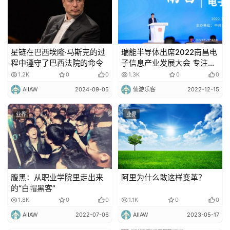
星链在巴西埃隆·马斯克的过
瑞能半导体出席2022南昌电
程中遵守了巴西法院的命令
子信息产业发展大会 专注科
研和坚持创新驱动是支撑产
1.2K
0
0
1.3K
0
0
业发展的根基
AIIAW
2024-09-05
仙游乐客
2022-12-15
业界
业界
腹黑：从职业学院里走出来
阿里为什么敢这样变革？
的“白帽黑客”
1.8K
0
0
1.1K
0
0
AIIAW
2022-07-06
AIIAW
2023-05-17