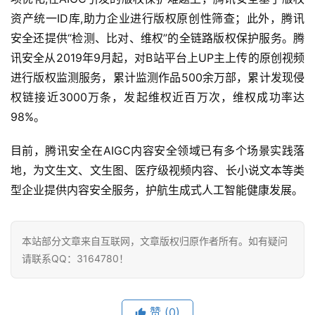
资产统一ID库,助力企业进行版权原创性筛查；此外，腾讯
首
安全还提供“检测、比对、维权”的全链路版权保护服务。腾
页
讯安全从2019年9月起，对B站平台上UP主上传的原创视频
进行版权监测服务，累计监测作品500余万部，累计发现侵
业
界
权链接近3000万条，发起维权近百万次，维权成功率达
98%。
人
工
目前，腾讯安全在AIGC内容安全领域已有多个场景实践落
智
地，为文生文、文生图、医疗级视频内容、长小说文本等类
能
型企业提供内容安全服务，护航生成式人工智能健康发展。
深
度
本站部分文章来自互联网，文章版权归原作者所有。如有疑问
学
请联系QQ：3164780！
习
云
赞
(0)