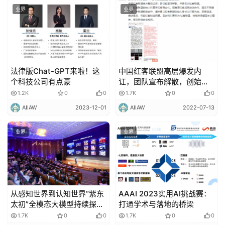
业界
业界
法律版Chat-GPT来啦！这
中国红客联盟高层爆发内
个科技公司有点豪
讧，团队宣布解散，创始人
林勇和法人代表汪林公开对
1.2K
0
0
1.7K
0
0
骂
AIIAW
2023-12-01
AIIAW
2022-07-13
业界
业界
从感知世界到认知世界​“紫东
AAAI 2023实用AI挑战赛：
太初”全模态大模型持续探索
打通学术与落地的桥梁
通用人工智能新路径
1.7K
0
0
1.7K
0
0