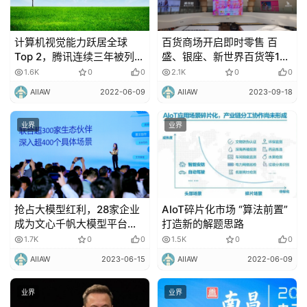
更
多
计算机视觉能力跃居全球
百货商场开启即时零售 百
内
Top 2，腾讯连续三年被列入
盛、银座、新世界百货等12
容
Gartner云AI开发者服务报告
家商场入驻美团闪购
1.6K
0
0
2.1K
0
0
AIIAW
2022-06-09
AIIAW
2023-09-18
业界
业界
抢占大模型红利，28家企业
AIoT碎片化市场 “算法前置”
成为文心千帆大模型平台生
打造新的解题思路
态伙伴
1.7K
0
0
1.5K
0
0
AIIAW
2023-06-15
AIIAW
2022-06-09
业界
业界