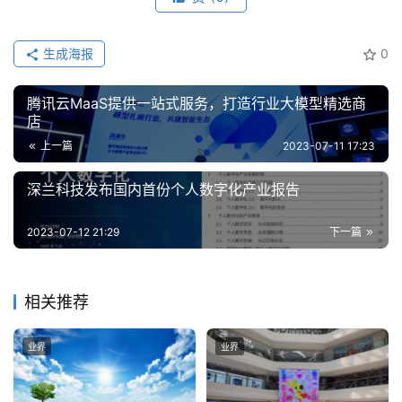
计
算
生成海报
0
登录
注册
未
腾讯云MaaS提供一站式服务，打造行业大模型精选商
来
店
医
上一篇
2023-07-11 17:23
疗
深兰科技发布国内首份个人数字化产业报告
智
能
2023-07-12 21:29
下一篇
驾
驶
相关推荐
智
慧
业界
业界
城
市