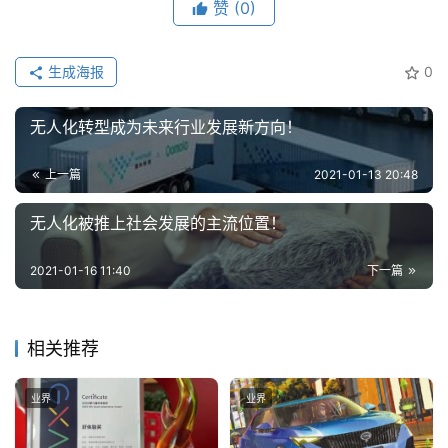
智
赞
(0)
能
驾
生成海报
0
驶
无人化转型成为未来行业发展新方向！
智
慧
上一篇
2021-01-13 20:48
城
市
无人化被推上社会发展的主流位置！
更
2021-01-16 11:40
下一篇
多
内
容
相关推荐
业界
业界