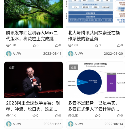
腾讯发布四足机器人Max二
北大与腾讯共同探索泛在操
代版本，梅花桩上完成跳
作系统的新蓝海
跃、空翻
1.7K
0
0
1.6K
0
0
AIIAW
2022-08-11
AIIAW
2022-08-20
业界
业界
2023阿里全球数学竞赛：钢
多云不是趋势，已是事实，
琴、冲浪、脱口秀，这届天
多云正式走入了云计算的舞
才少年太会整活儿
台中央！
1.1K
0
0
3.1K
0
0
AIIAW
2023-11-27
AIIAW
2022-05-13