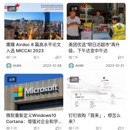
业界
业界
鹰瞳 Airdoc 8 篇高水平论文
美团优选“明日达超市”再升
入选 MICCAI 2023
级，下午达变中午达
1.2K
0
0
1.1K
0
0
AIIAW
2023-12-08
AIIAW
2023-10-31
业界
业界
微软重新定义Windows10
钉钉收购「我来」，想怎么
Cortana：增强对企业和学
来？
校功能、删减第三方程序！
3.3K
0
0
1.2K
0
0