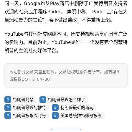
同一天，Google也从Play商店中删除了广受特朗普支持者
智
欢迎的社交应用程序Parler。 声明中称， Parler 上“存在大
能
量煽动暴力的言论”，若不做出整改，不得重新上架。
深
YouTube与其他社交网络不同，因支持视频共享而具有广泛
度
的影响力。目前为止，YouTube是唯一一个没有完全封禁特
学
习
朗普的主流社交媒体平台。
云
本站部分文章来自互联网，文章版权归原作者所有。如有疑问
计
请联系QQ：3164780！
算
登录
注册
未
特朗普封禁
特朗普最近怎么样了
来
特朗普最近的推特
特朗普最近的新闻
医
特朗普被永久封号
美国总统推特账号被黑
疗