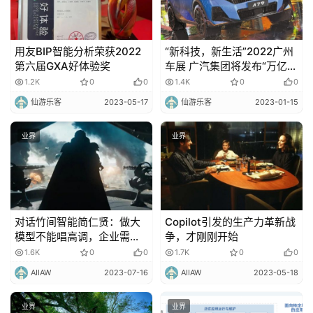
用友BIP智能分析荣获2022
“新科技，新生活”2022广州
第六届GXA好体验奖
车展 广汽集团将发布“万亿广
汽”蓝图
1.2K
0
0
1.4K
0
0
仙游乐客
2023-05-17
仙游乐客
2023-01-15
业界
业界
对话竹间智能简仁贤：做大
Copilot引发的生产力革新战
模型不能唱高调，企业需要
争，才刚刚开始
低成本、平民化的模型产品
1.6K
0
0
1.7K
0
0
AIIAW
2023-07-16
AIIAW
2023-05-18
业界
业界