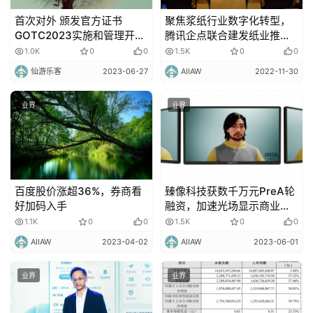
首次对外 颁发官方证书
聚焦浆纸行业数字化转型，
GOTC2023实施和管理开源
腾讯企点联合建发纸业推出
合规计划培训研讨会来啦
产业互联平台浆易通2.0
1.0K
0
0
1.5K
0
0
仙游乐客
2023-06-27
AIIAW
2022-11-30
业界
业界
百度股价涨超36%，券商看
臻像科技获数千万元PreA轮
好加码入手
融资，加速光场显示商业化
落地应用
1.1K
0
0
1.5K
0
0
AIIAW
2023-04-02
AIIAW
2023-06-01
业界
业界