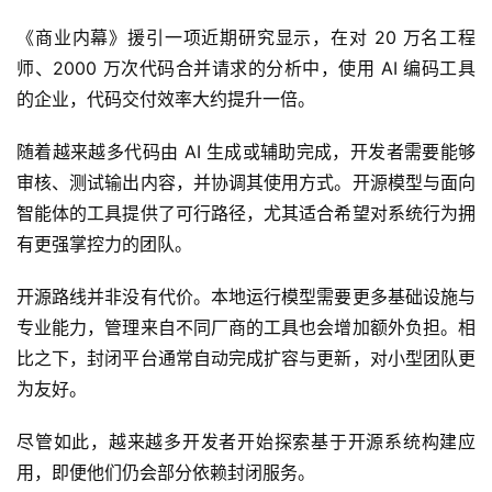
首
《商业内幕》援引一项近期研究显示，在对 20 万名工程
页
师、2000 万次代码合并请求的分析中，使用 AI 编码工具
的企业，代码交付效率大约提升一倍。
业
界
随着越来越多代码由 AI 生成或辅助完成，开发者需要能够
审核、测试输出内容，并协调其使用方式。开源模型与面向
人
智能体的工具提供了可行路径，尤其适合希望对系统行为拥
工
智
有更强掌控力的团队。
能
开源路线并非没有代价。本地运行模型需要更多基础设施与
专业能力，管理来自不同厂商的工具也会增加额外负担。相
深
度
比之下，封闭平台通常自动完成扩容与更新，对小型团队更
学
为友好。
习
尽管如此，越来越多开发者开始探索基于开源系统构建应
云
用，即便他们仍会部分依赖封闭服务。