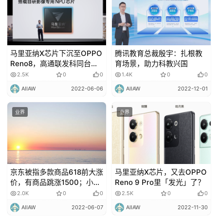
马里亚纳X芯片下沉至OPPO
腾讯教育总裁殷宇：扎根教
Reno8，高通联发科同台竞
育场景，助力科教兴国
技
2.5K
0
0
1.4K
0
0
AIIAW
2022-06-06
AIIAW
2022-12-01
业界
业界
京东被指​多款商品618前大涨
马里亚纳X芯片，又去OPPO
价，有商品跳涨1500；小鹏
Reno 9 Pro里「发光」了？
多部门调整裁员，数位高管
2.0K
0
0
2.5K
0
0
离职
AIIAW
2022-06-07
AIIAW
2022-11-30