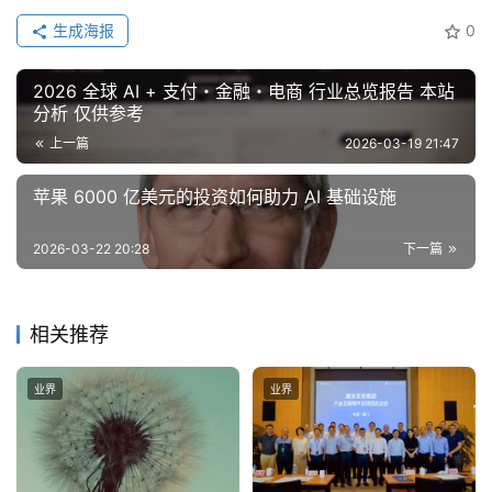
更
生成海报
0
多
内
2026 全球 AI + 支付・金融・电商 行业总览报告 本站
容
分析 仅供参考
上一篇
2026-03-19 21:47
苹果 6000 亿美元的投资如何助力 AI 基础设施
2026-03-22 20:28
下一篇
相关推荐
业界
业界