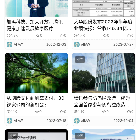
加码科技、加大开放，腾讯
大华股份发布2023年半年度
健康加速发展数字医疗
业绩快报：营收146.34亿
元，业绩持续增长
1.3K
0
0
1.4K
0
0
AIIAW
2022-12-03
AIIAW
2023-07-27
业界
业界
从刷脸支付到刷掌支付，3D
腾讯参与防鸟撞改造，成为
视觉公司的新机会？
全国首家参与防鸟撞改造的
互联网企业
1.1K
0
0
1.1K
0
0
AIIAW
2023-07-18
AIIAW
2023-12-04
业界
业界