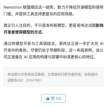
计
算
Nemotron 联盟顺应这一趋势，致力于降低开源模型的使用
门槛，并提供工具支持更复杂的应用场景。
登录
注册
未
真正引人注目的，不只是发布新模型，更是英伟达试图
影响
来
医
开发者使用模型的方式
。
疗
通过将模型开发与工具链结合，英伟达正进一步扩大在 AI 
智
开发中的角色。尽管仍处于早期阶段，这一布局表明，该公
能
司正准备在 AI 应用的构建与部署中扮演更核心的地位。
驾
驶
本站部分文章来自互联网，文章版权归原作者所有。如有疑问
智
请联系QQ：3164780！
慧
城
市
赞
(0)