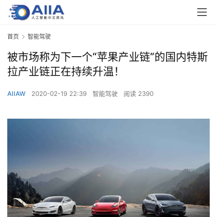
首页
智能驾驶
被市场称为下一个“苹果产业链”的国内特斯
拉产业链正在持续升温！
AIIAW
2020-02-19 22:39
智能驾驶
阅读 2390