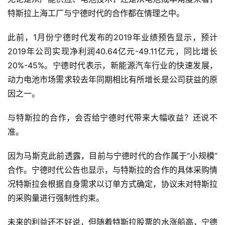
特斯拉上海工厂与宁德时代的合作都在情理之中。
此前，1月份宁德时代发布的2019年业绩预告显示，预计
2019年公司实现净利润40.64亿元-49.11亿元，同比增长
20%-45%。宁德时代表示，新能源汽车行业的快速发展，
动力电池市场需求较去年同期相比有所增长是公司获益的原
因之一。
与特斯拉的合作，会否给宁德时代带来大幅收益？还说不
准。
因为马斯克此前透露，目前与宁德时代的合作属于“小规模”
合作。宁德时代公告也显示，与特斯拉的合作的具体采购情
况特斯拉会根据自身需求以订单方式确定，协议未对特斯拉
的采购量进行强制性约束。
未来的利益还不好说，但随着特斯拉股票的水涨船高，宁德