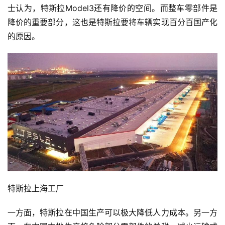
士认为，特斯拉Model3还有降价的空间。而整车零部件是
降价的重要部分，这也是特斯拉要将车辆实现百分百国产化
的原因。
特斯拉上海工厂
一方面，特斯拉在中国生产可以极大降低人力成本。另一方