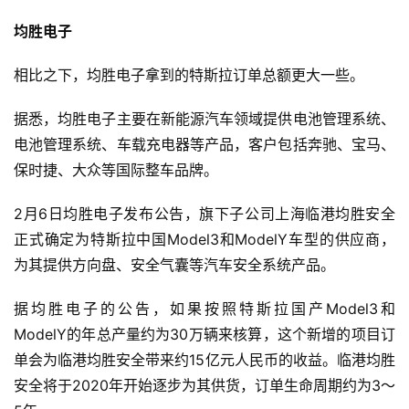
市
均胜电子
更
相比之下，均胜电子拿到的特斯拉订单总额更大一些。
多
内
据悉，均胜电子主要在新能源汽车领域提供电池管理系统、
容
电池管理系统、车载充电器等产品，客户包括奔驰、宝马、
保时捷、大众等国际整车品牌。
2月6日均胜电子发布公告，旗下子公司上海临港均胜安全
正式确定为特斯拉中国Model3和ModelY车型的供应商，
为其提供方向盘、安全气囊等汽车安全系统产品。
据均胜电子的公告，如果按照特斯拉国产Model3和
ModelY的年总产量约为30万辆来核算，这个新增的项目订
单会为临港均胜安全带来约15亿元人民币的收益。临港均胜
安全将于2020年开始逐步为其供货，订单生命周期约为3～