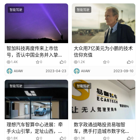
智能驾驶
智能驾驶
智加科技再度传来上市信
大众用7亿美元为小鹏的技术
号，否认中国业务并入挚途
信仰充值
科技
1.4K
0
0
1.2K
0
0
AIIAW
2023-04-23
AIIAW
2023-09-10
智能驾驶
智能驾驶
理想汽车智算中心进展：牵
数字政通战略投资易咖智
手火山引擎，定址山西，预
车，携手打造城市数字化治
计三季度建设完成
理新模式
1.8K
0
0
1.3K
0
0