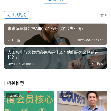
智
能
生成海报
0
深
未来编程将会被AI取代？程序“猿”会失业吗？
度
学
习
上一篇
2020-06-07 19:24
人工智能与大数据的关系是什么？他们是怎么联系在一
云
起的？
计
2020-07-20 00:38
下一篇
算
登录
注册
未
相关推荐
来
医
人工智能
人工智能
疗