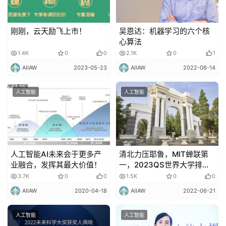
智
能
驾
刚刚，云天励飞上市！
吴恩达：机器学习的六个核
驶
心算法
1.4K
0
0
2.1K
0
1
智
AIIAW
2023-05-23
AIIAW
2022-06-14
慧
城
人工智能
人工智能
市
更
多
内
人工智能AI未来会于更多产
清北力压耶鲁，MIT蝉联第
业融合，发挥其最大价值！
一，2023QS世界大学排名
容
最新发布
3.7K
0
0
1.5K
0
0
AIIAW
2020-04-18
AIIAW
2022-06-21
人工智能
人工智能