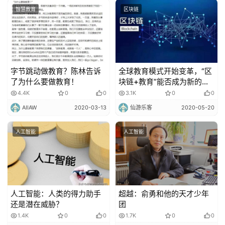
智慧教育
区块链
字节跳动做教育？陈林告诉
全球教育模式开始变革，“区
了为什么要做教育！
块链+教育”能否成为新的拐
点？
4.4K
0
0
3.1K
0
0
AIIAW
2020-03-13
仙游乐客
2020-05-20
人工智能
人工智能
人工智能：人类的得力助手
超越：俞勇和他的天才少年
还是潜在威胁？
团
1.4K
0
0
1.7K
0
0