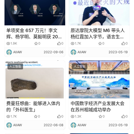
单项奖金 657 万元！李文
原达摩院大模型 M6 带头人
辉、杨学明、莫毅明获 2022
杨红霞加入字节，语言生成
未来科学大奖
大模型再迎新玩家
1.9K
0
0
1.7K
0
0
AIIAW
2022-09-06
AIIAW
2023-05-19
人工智能
人工智能
费曼狂想曲：能够进入体内
中国数字经济产业发展大会
的「外科医生」
在苏州相城成功举办
1.7K
0
0
1.3K
0
0
AIIAW
2022-06-08
AIIAW
2023-05-19