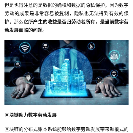
但是也得注意的是数据的确权和数据的隐私保护。因为数字
能
劳动的成果是非常容易被复制，隐私也无法得到有效的保
护，那么
它所产生的收益是否归劳动者所有，是当前数字劳
深
度
动发展面临的问题。
学
习
云
计
算
登录
注册
未
来
医
疗
区块链助力数字劳动发展
智
区块链的分布式账本系统能够给数字劳动发展带来颠覆式的