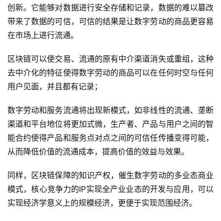
能
创新。它能够对数据进行安全存储和记录，数据的难以篡改
驾
带来了数据的可信，可信的结果是让数字劳动的商品更容易
驶
在市场上进行流通。
智
区块链可以使交易、流通的原有中介渠道消失或重组，这种
慧
去中介化的特征使得数字劳动的商品可以在任何时空与任何
城
用户见面，并且都有记录；
市
数字劳动和服务流通将出现新模式，如非线性的流通、垄断
更
渠道和平台地位将更加式微，生产者、产品与用户之间的智
多
能合约使得产品和服务点对点之间的可信任传播变得可能，
内
从而降低价值的流通成本，提高价值的效益与效果。
容
同样，区块链保障的知识产权，催生数字劳动的多业态商业
模式，核心竞争力的IP实现全产业业态的开发与应用，可以
实现经济学意义上的规模经济，更便于实现范围经济。