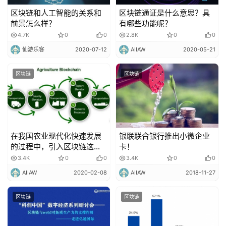
区块链和人工智能的关系和
区块链通证是什么意思？具
前景怎么样？
有哪些功能呢？
4.7K
0
0
2.8K
0
0
仙游乐客
2020-07-12
AIIAW
2020-05-21
区块链
区块链
在我国农业现代化快速发展
银联联合银行推出小微企业
的过程中，引入区块链这一
卡！
先进的技术也恰逢其时！
3.4K
0
0
3.4K
0
0
AIIAW
2020-02-08
AIIAW
2018-11-27
区块链
区块链