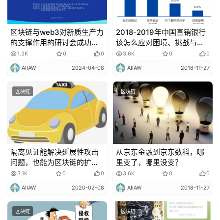
区块链与web3对新质生产力
2018-2019年中国直销银行
的支撑作用的研讨会成功举
该怎么应对困境、挑战与突
办
围？
1.3K
0
0
3.6K
0
0
AIIAW
2024-04-08
AIIAW
2018-11-27
区块链
区块链
隔离见证能解决延展性攻击
从京东金融到京东数科，哪
问题，也能为区块链的扩容
里变了，哪里没变？
提出了解决办法！
3.1K
0
0
3.6K
0
0
AIIAW
2020-02-08
AIIAW
2018-11-27
区块链
区块链