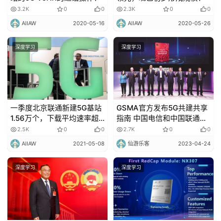
3.2K
0
0
2.3K
0
0
AIIAW
2020-05-16
AIIAW
2020-05-26
深度学习
深度学习
一季度北京联通新建5G基站
GSMA官方发布5G共建共享
1.56万个，下载平均速率超
指南 中国电信和中国联通携
过了500Mbps！
手为全球运营商分享中国方
2.5K
0
0
2.7K
0
0
案
AIIAW
2021-05-08
仙游乐客
2023-04-24
深度学习
深度学习