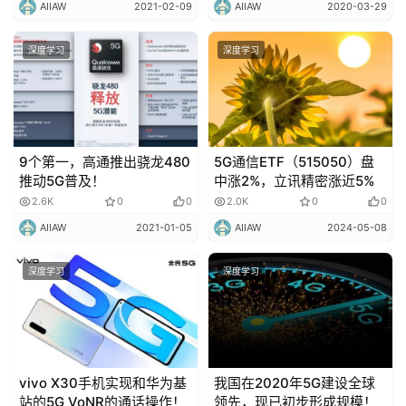
AIIAW
2021-02-09
AIIAW
2020-03-29
内
容
深度学习
深度学习
9个第一，高通推出骁龙480
5G通信ETF（515050）盘
推动5G普及！
中涨2%，立讯精密涨近5%
2.6K
0
0
2.0K
0
0
AIIAW
2021-01-05
AIIAW
2024-05-08
深度学习
深度学习
vivo X30手机实现和华为基
我国在2020年5G建设全球
站的5G VoNR的通话操作！
领先，现已初步形成规模！