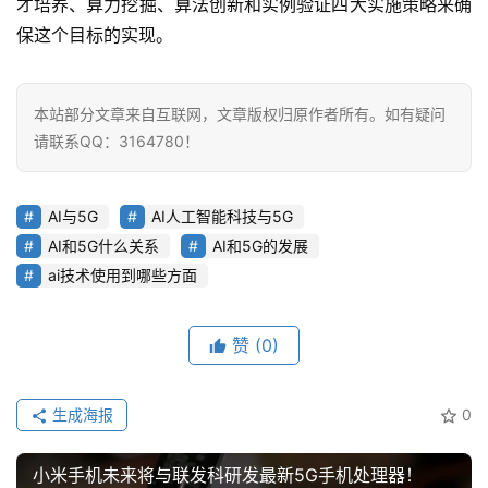
才培养、算力挖掘、算法创新和实例验证四大实施策略来确
保这个目标的实现。
业
界
本站部分文章来自互联网，文章版权归原作者所有。如有疑问
人
请联系QQ：3164780！
工
智
能
AI与5G
AI人工智能科技与5G
AI和5G什么关系
AI和5G的发展
深
ai技术使用到哪些方面
度
学
赞
(0)
习
云
生成海报
0
计
算
小米手机未来将与联发科研发最新5G手机处理器！