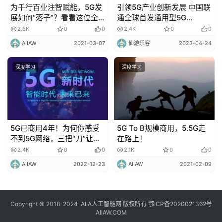
​为千行百业注智赋能，5G发
引领5G产业创新发展 中国联
展如何“落子”？看看这位全
通全球首发通用型5G
国人大代表开的“药方”！
RedCap商用模组NX307
2.6K
0
0
2.4K
0
0
AIIAW
2021-03-07
仙游乐客
2023-04-24
深度学习
深度学习
5G已商用4年！为何你感受
5G To B规模商用，5.5G走
不到5G网络，三把“刀”让你
在路上！
毫无体验感
2.4K
0
0
2.1K
0
0
AIIAW
2022-12-23
AIIAW
2021-02-09
Copyright © 2018-2024
AIIA人工智能网
版权所有
鄂ICP备2020021362号
AIIAW.COM