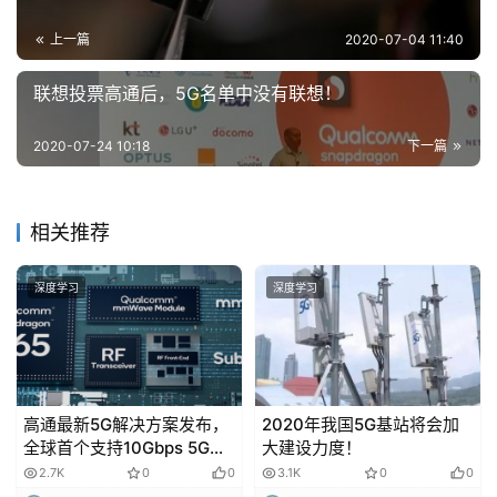
登录
注册
未
上一篇
2020-07-04 11:40
来
医
联想投票高通后，5G名单中没有联想！
疗
2020-07-24 10:18
下一篇
智
能
相关推荐
驾
驶
深度学习
深度学习
智
慧
城
市
高通最新5G解决方案发布，
2020年我国5G基站将会加
全球首个支持10Gbps 5G速
大建设力度！
更
率的射频系统和调制解调
2.7K
0
0
3.1K
0
0
多
器！