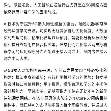
沟”。尽管如此，人工智能在通信行业尤其是在5G网络方面
依然具有非常广阔的应用前景。
AI技术对于提升5G接入网性能至关重要，通过机器学习神
经元深度学习算法，可实现无线资源自动优化调度、大数据
实时处理简化、精细化管理以及预测、智能化分析及根因分
析和提升终端用户体验保障等。通常我们会把接入网支撑机
器学习的应用程序分为AI架设于接入网之上、AI内嵌在接入
网之中两大类。
从5G接入网架构方面来说，至纯认为需要四个核心技术的
构建：算法本身的革新；有效利用机器学习的优势；数据提
取及其接口可编程性；用于推理、模型管理和学习的中间件
及计算能力。至纯表示，诺基亚致力于建造无处不AI的新型
智能通信网络。在诺基亚贝尔实验室的“Future X”网络目标
首
架构中，就已将AI的支撑功能融入每个网络节点，并通过人
页