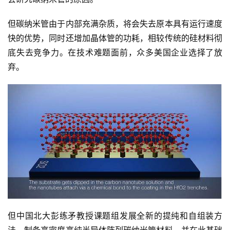
智
能
但碳纳米管由于内部充满杂质，将会失去原本具有运行速度
快的优势，同时还增加晶体管的功耗，相较传统的硅材料彻
深
底失去竞争力。在技术难题面前，众多美国企业选择了放
度
弃。
学
习
云
计
算
登录
注册
未
来
医
疗
但中国北大彭练矛教授课题组发展全新的提纯和自组装方
智