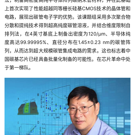
法，制备高密度高纯半导体阵列碳纳米管材料，并在此基础
能
上首次实现了性能超越同等栅长硅基CMOS技术的晶体管和
驾
电路，展现出碳管电子学的优势。该课题组采用多次聚合物
驶
分散和提纯技术得到超高纯度碳管溶液，并结合维度限制自
排列法，在4英寸基底上制备出密度为120/μm、半导体纯
智
度高达99.99995%、直径分布在1.45±0.23 nm的碳管阵
慧
城
列，从而达到超大规模碳管集成电路的需求。这也标志着中
市
国碳基芯片已经具备批量化制备的可能性。在芯片革命中处
于第一梯队。
更
多
内
容