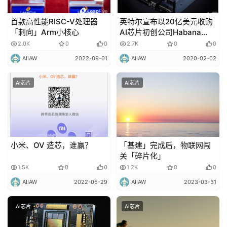
首款高性能RISC-V处理器
英特尔宣布以20亿美元收购
「刺向」Arm小核心
AI芯片初创公司Habana
Labs！
2.0K
0
0
2.7K
0
0
AIIAW
2022-09-01
AIIAW
2020-02-02
AI芯片
AI芯片
小米、OV 造芯，谁赢？
「基建」完成后，物联网闯
关「碎片化」
1.5K
0
0
1.2K
0
0
AIIAW
2022-06-29
AIIAW
2023-03-31
AI芯片
AI芯片