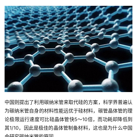
首
页
业
中国则提出了利用碳纳米管来取代硅的方案，科学界普遍认
界
为碳纳米管自身的材料性能远优于硅材料，碳管晶体管的理
论极限运行速度可比硅晶体管快5～10倍，而功耗却降低到
人
其1/10，因此是极佳的晶体管制备材料，这也是为什么中国
工
会研究碳纳米管的原因。