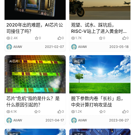
2020年出的难题，AI芯片公
观望、试水、踩坑后，
司接住了吗？
RISC-V站上了进入黄金时代
的跳板
2.4K
0
0
1.7K
0
0
AIIAW
2021-02-07
AIIAW
2023-05-18
AI芯片
AI芯片
芯片“危机”指的是什么？是
脱下参数内卷「长衫」后，
什么原因引起的？
中央计算打响攻坚战
4.1K
0
3
1.2K
0
0
AIIAW
2021-04-17
AIIAW
2023-06-27
AI芯片
AI芯片