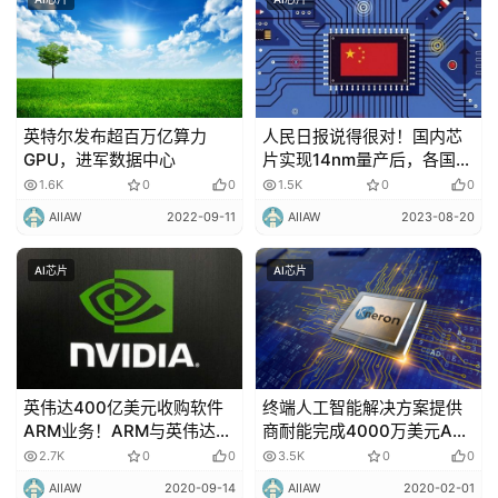
英特尔发布超百万亿算力
人民日报说得很对！国内芯
GPU，进军数据中心
片实现14nm量产后，各国一
反常态！
1.6K
0
0
1.5K
0
0
AIIAW
2022-09-11
AIIAW
2023-08-20
AI芯片
AI芯片
英伟达400亿美元收购软件
终端人工智能解决方案提供
ARM业务！ARM与英伟达联
商耐能完成4000万美元A2
合成为最大芯片集团！
轮融资！
2.7K
0
0
3.5K
0
0
AIIAW
2020-09-14
AIIAW
2020-02-01