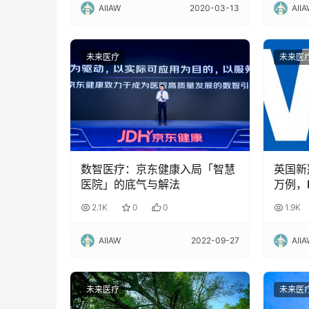
AIIAW
2020-03-13
AII
未来医疗
未来医
数智医疗：京东健康入局「智慧
英国新
医院」的底气与解法
万例，
更多科
2.1K
0
0
1.9K
AIIAW
2022-09-27
AII
未来医疗
未来医