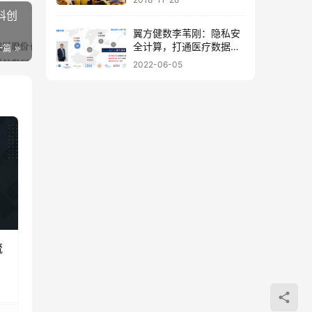
科创
翼方健数李苇刚：隐私安
全计算，打通医疗数据
一篇
「价值流通」的屏障
2022-06-05
流