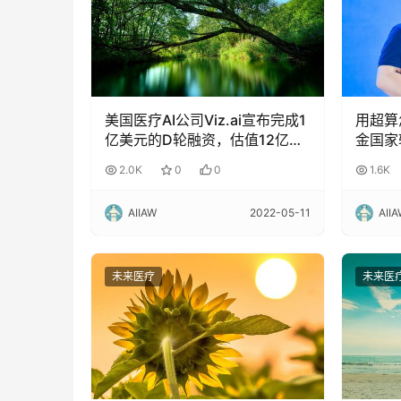
美国医疗AI公司Viz.ai宣布完成1
用超算
亿美元的D轮融资，估值12亿美
金国家
元！
IO-
2.0K
0
0
1.6K
AIIAW
2022-05-11
AII
未来医疗
未来医