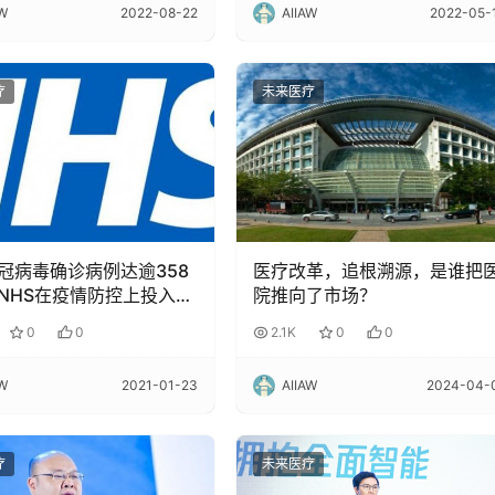
AW
2022-08-22
AIIAW
2022-05-
疗
未来医疗
冠病毒确诊病例达逾358
医疗改革，追根溯源，是谁把
NHS在疫情防控上投入了
院推向了市场？
技的力量！
0
0
2.1K
0
0
AW
2021-01-23
AIIAW
2024-04-
疗
未来医疗