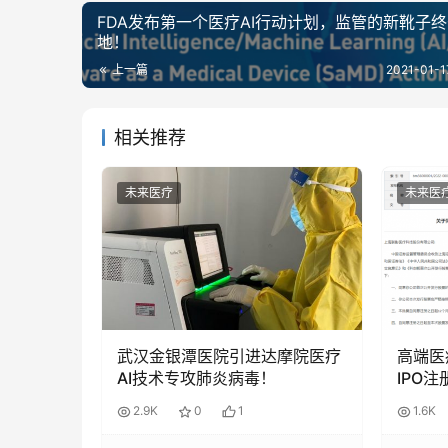
FDA发布第一个医疗AI行动计划，监管的新靴子
地！
上一篇
2021-01-1
相关推荐
未来医疗
未来医
武汉金银潭医院引进达摩院医疗
高端医
AI技术专攻肺炎病毒！
IPO注
2.9K
0
1
1.6K