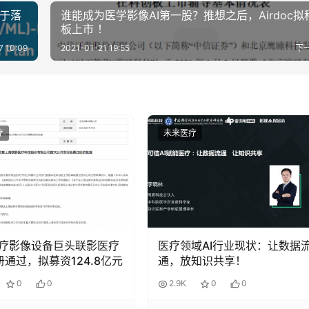
终于落
谁能成为医学影像AI第一股？推想之后，Airdoc拟
板上市 ！
7 10:09
2021-01-21 19:55
下
疗
未来医疗
疗影像设备巨头联影医疗
医疗领域AI行业现状：让数据
册通过，拟募资124.8亿元
通，放知识共享！
0
0
2.9K
0
0