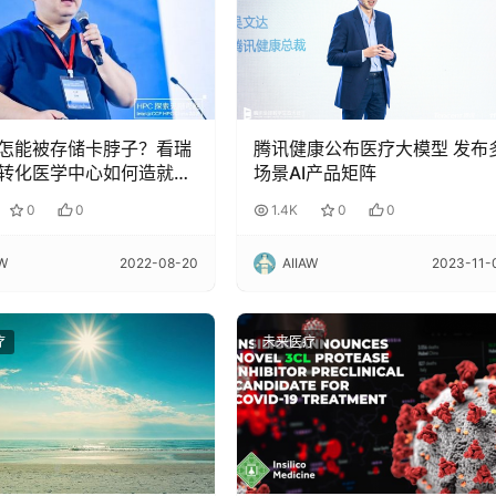
怎能被存储卡脖子？看瑞
腾讯健康公布医疗大模型 发布
转化医学中心如何造就
场景AI产品矩阵
500上的生信「顶流」
0
0
1.4K
0
0
AW
2022-08-20
AIIAW
2023-11-
疗
未来医疗