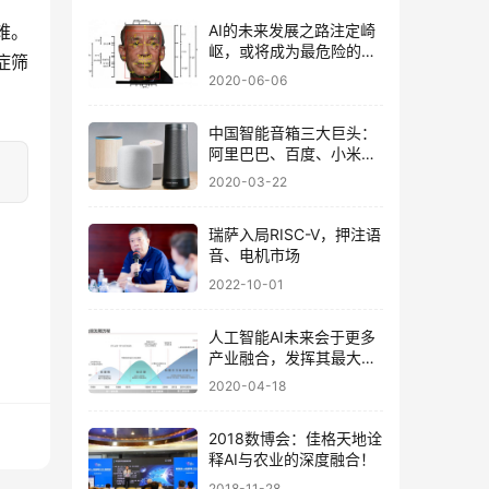
难。
AI的未来发展之路注定崎
岖，或将成为最危险的技
症筛
术！
2020-06-06
中国智能音箱三大巨头：
阿里巴巴、百度、小米销
量过千万！
2020-03-22
瑞萨入局RISC-V，押注语
音、电机市场
2022-10-01
人工智能AI未来会于更多
产业融合，发挥其最大价
值！
2020-04-18
2018数博会：佳格天地诠
释AI与农业的深度融合！
2018-11-28