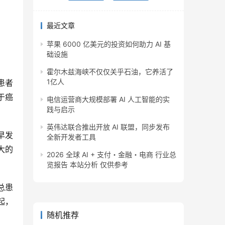
最近文章
苹果 6000 亿美元的投资如何助力 AI 基
础设施
霍尔木兹海峡不仅仅关乎石油，它养活了
1亿人
患者
于癌
电信运营商大规模部署 AI 人工智能的实
践与启示
英伟达联合推出开放 AI 联盟，同步发布
早发
全新开发者工具
大的
2026 全球 AI + 支付・金融・电商 行业总
览报告 本站分析 仅供参考
总患
起，
随机推荐