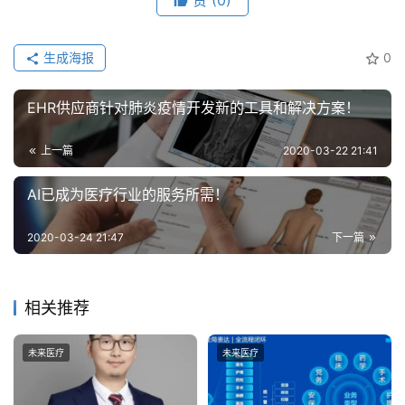
赞
(0)
智
能
生成海报
0
深
度
EHR供应商针对肺炎疫情开发新的工具和解决方案！
学
习
上一篇
2020-03-22 21:41
AI已成为医疗行业的服务所需！
云
计
2020-03-24 21:47
下一篇
算
登录
注册
未
相关推荐
来
医
未来医疗
未来医疗
疗