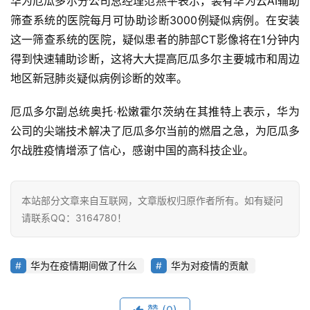
华为厄瓜多尔分公司总经理范燕平表示，装有华为云AI辅助
筛查系统的医院每月可协助诊断3000例疑似病例。在安装
这一筛查系统的医院，疑似患者的肺部CT影像将在1分钟内
得到快速辅助诊断，这将大大提高厄瓜多尔主要城市和周边
地区新冠肺炎疑似病例诊断的效率。
厄瓜多尔副总统奥托·松嫩霍尔茨纳在其推特上表示，华为
公司的尖端技术解决了厄瓜多尔当前的燃眉之急，为厄瓜多
尔战胜疫情增添了信心，感谢中国的高科技企业。
首
页
本站部分文章来自互联网，文章版权归原作者所有。如有疑问
请联系QQ：3164780！
业
界
华为在疫情期间做了什么
华为对疫情的贡献
人
工