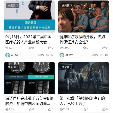
未来医疗
未来医疗
9月18日，2022第二届中国
健康医疗数据的开放，该如
医疗机器人产业创新大会在
何保证其安全性？
深圳召开！
1.7K
0
0
1.9K
0
0
AIIAW
2022-07-12
AIIAW
2022-05-10
未来医疗
未来医疗
深透医疗完成数千万美金B轮
第一批做「单细胞测序」的
融资：加速中国及全球商业
人，已经上云了
化，年内订单近亿元
1.6K
0
0
2.0K
0
0