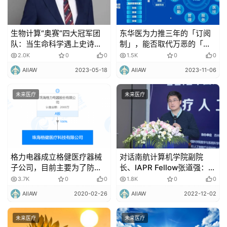
智
能
驾
生物计算“奥赛”四大冠军团
东华医为力推三年的「订阅
驶
队：当生命科学遇上史诗级
制」，能否取代万恶的「接
AI，何去何从？
口费」？
2.0K
0
0
1.5K
0
0
智
AIIAW
2023-05-18
AIIAW
2023-11-06
慧
城
未来医疗
未来医疗
市
更
多
内
格力电器成立格健医疗器械
对话南航计算机学院副院
容
子公司，目前主要为了防疫
长、IAPR Fellow张道强：如
医疗物资短缺问题！
何高效提取脑影像的有效特
3.7K
0
0
1.8K
0
0
征？｜CMAI 2022
AIIAW
2020-02-26
AIIAW
2022-12-02
未来医疗
未来医疗