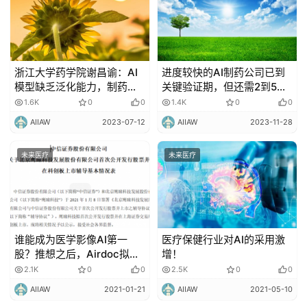
浙江大学药学院谢昌谕：AI
进度较快的AI制药公司已到
模型缺乏泛化能力，制药仍
关键验证期，但还需2到5年
需在传统计算框架之下
迈过「死亡谷」
1.6K
0
0
1.4K
0
0
AIIAW
2023-07-12
AIIAW
2023-11-28
未来医疗
未来医疗
谁能成为医学影像AI第一
医疗保健行业对AI的采用激
股？推想之后，Airdoc拟科
增！
创板上市 ！
2.1K
0
0
2.5K
0
0
AIIAW
2021-01-21
AIIAW
2021-05-10